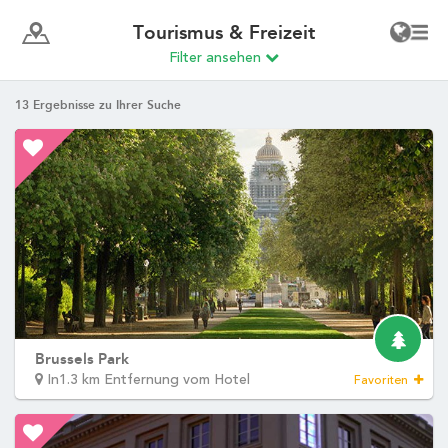
Wählen Sie Ihr Hotel :
Martin's Rentmeesterij
Bilzen, 4*
Martin's Relais
Bruges, 4*
Martin's Brugge
Bruges, 3*
Martin's Brussels EU
Bruxelles, 4*
Martin's Château du Lac
Genval, 5*
Martin's Manoir
Genval, 4*
Martin's Louvain-la-Neuve
Louvain-la-Neuve, 3*
Martin's All Suites
Louvain-la-Neuve, 4*
Martin's Klooster
Louvain, 4*
Startseite
Martin's Patershof
Malines, 4*
Zimmer
Restaurant
Martin's Dream Hotel
Mons, 4*
Umgebung
Martin's Red
Tubize, 4*