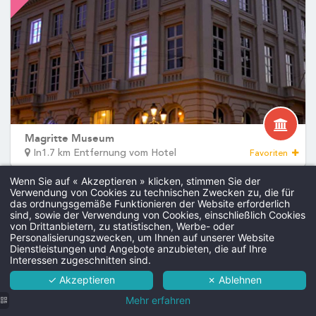
Angebote
DEntdecken Sie alle unsere Hotels
Galerie
Praktische In
Kontakt
Kontakt
Events
Sitzungen
Fehler: Das angefordert
Check-in & C
Ankunftszeit:
1
.
Abreisezeit:
Wenn Sie auf « Akzeptieren » klicken, stimmen Sie der
Verwendung von Cookies zu technischen Zwecken zu, die für
das ordnungsgemäße Funktionieren der Website erforderlich
, Brüssel
sind, sowie der Verwendung von Cookies, einschließlich Cookies
Martin's Brussels EU 4****
von Drittanbietern, zu statistischen, Werbe- oder
Parkpla
Personalisierungszwecken, um Ihnen auf unserer Website
Hotel
Dienstleistungen und Angebote anzubieten, die auf Ihre
19€/Auto/N
Interessen zugeschnitten sind.
Zimmer
✓ Akzeptieren
✗ Ablehnen
Dienste
Mehr erfahren