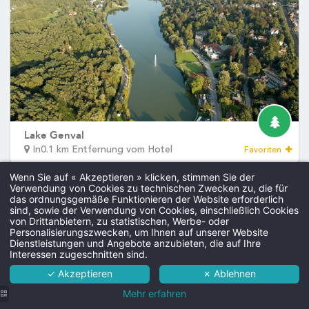
DEntdecken Sie alle unsere Hotels
Galerie
Kontakt
Kontakt
Events
Sitzungen
Fehler: Das angefordert
Hochzeiten
Wenn Sie auf « Akzeptieren » klicken, stimmen Sie der
Verwendung von Cookies zu technischen Zwecken zu, die für
das ordnungsgemäße Funktionieren der Website erforderlich
Avenue Hoover 8, 1332 Genval
sind, sowie der Verwendung von Cookies, einschließlich Cookies
Martin's Manoir 3***
von Drittanbietern, zu statistischen, Werbe- oder
+32 2 655 71 11
Personalisierungszwecken, um Ihnen auf unserer Website
Hotel
Dienstleistungen und Angebote anzubieten, die auf Ihre
contact.cdl@martinshotels.com
Interessen zugeschnitten sind.
Zimmer
✓ Akzeptieren
✗ Ablehnen
Dienste
Mehr erfahren