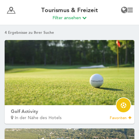
Wählen Sie Ihr Hotel :
Martin's Rentmeesterij
Bilzen, 4*
Martin's Relais
Bruges, 4*
Martin's Brugge
Bruges, 3*
Martin's Brussels EU
Bruxelles, 4*
Martin's Château du Lac
Genval, 5*
Martin's Manoir
Genval, 4*
Martin's Louvain-la-Neuve
Louvain-la-Neuve, 3*
Martin's All Suites
Louvain-la-Neuve, 4*
Startseite
Martin's Klooster
Louvain, 4*
Zimmer
Martin's Patershof
Malines, 4*
Restaurant
Martin's Dream Hotel
Mons, 4*
Wellness
Martin's Red
Tubize, 4*
Umgebung