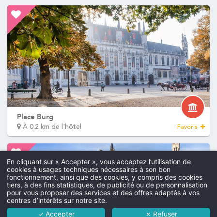
Bar
Belgique
Alentours
+32 50 44 51 11
Offres
Informations
Contactez-nous
Galerie
resa.brugge@martinshotels.com
Contact
RÉSERVER
Evènements
RÉSERVER
Français
English
Nederlands
Deutsch
VOIR LES ACTIVITÉS ALENTOURS
VOTRE MESSAGE PARVIEND
Martin's Brugge
Martin's Brussels EU
Check-in & C
Martin's Brugge 3
Voir l'itinéraire
Bruges, 3*
Bruxelles, 4*
Heure d'arrivé
Heure de dépar
Pourquoi réserver
*
Nom
:
Oude Burg 5, 8000 Brugge
En cliquant sur « Accepter », vous acceptez l’utilisation de
cookies à usages techniques nécessaires à son bon
Chien
Martin's Brugge 3***SUP
+32 50 44 51 11
fonctionnement, ainsi que des cookies, y compris des cookies
*
Minimum €10 moins
Prénom
:
tiers, à des fins statistiques, de publicité ou de personnalisation
Non adm
resa.brugge@martinshotels.com
L'hôtel
cher comparé aux
pour vous proposer des services et des offres adaptés à vos
centres d’intérêts sur notre site.
sites de réservations
Chambres
✓ Accepter
✗ Refuser