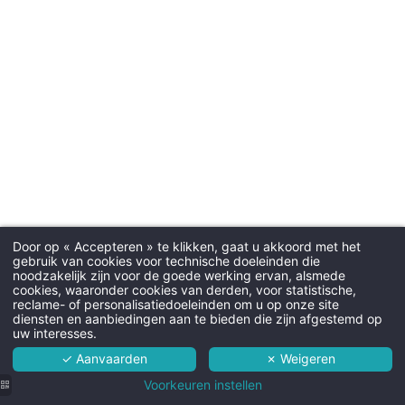
Galerij
Evenementen
Contacteer ons
Français
English
Nederlands
Deutsch
GAAT UW BERICHT RECHTS
Martin’s Agora Cit
Martin's Brugge
Martin's Brussels EU
Bruges, 3*
Bruxelles, 4*
Waarom online
*
Naam
:
Door op « Accepteren » te klikken, gaat u akkoord met het
gebruik van cookies voor technische doeleinden die
, Louvain-la-Neuve
noodzakelijk zijn voor de goede werking ervan, alsmede
Martin’s Agora City Resort
cookies, waaronder cookies van derden, voor statistische,
Minimaal €10
reclame- of personalisatiedoeleinden om u op onze site
Hotel
*
Voornaam
:
diensten en aanbiedingen aan te bieden die zijn afgestemd op
reception.lln@martinshotels.com
goedkoper in
uw interesses.
vergelijking met
Kamers
✓ Aanvaarden
✗ Weigeren
boekingssites
Diensten
Voorkeuren instellen
*
E-mail
: