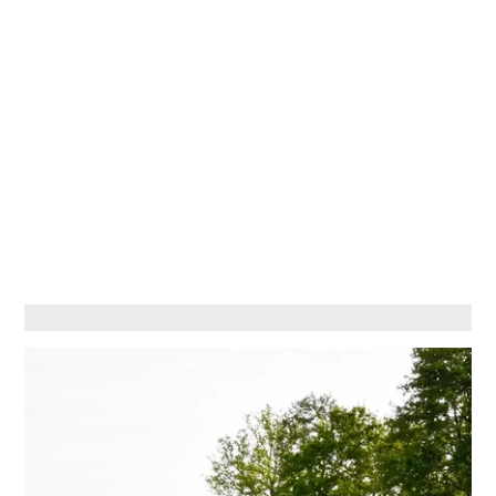
Wählen Sie Ihr Hotel :
Martin's Rentmeesterij
Bilzen, 4*
Martin's Relais
Bruges, 4*
Martin's Brugge
Bruges, 3*
Martin's Brussels EU
Bruxelles, 4*
Martin's Château du Lac
Genval, 5*
Martin's Manoir
Genval, 4*
Martin's Louvain-la-Neuve
Louvain-la-Neuve, 3*
Martin's All Suites
Louvain-la-Neuve, 4*
Martin's Klooster
Louvain, 4*
Martin's Patershof
Malines, 4*
Martin's Dream Hotel
Mons, 4*
Martin's Red
Tubize, 4*