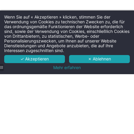
Wenn Sie auf « Akzeptieren » klicken, stimmen Sie der
Verwendung von Cookies zu technischen Zwecken zu, die für
das ordnungsgemäße Funktionieren der Website erforderlich
sind, sowie der Verwendung von Cookies, einschließlich Cookies
Martin's Rentmeesterij 4****
von Drittanbietern, zu statistischen, Werbe- oder
Personalisierungszwecken, um Ihnen auf unserer Website
Hotel
Dienstleistungen und Angebote anzubieten, die auf Ihre
Interessen zugeschnitten sind.
Zimmer
✓ Akzeptieren
✗ Ablehnen
Dienste
Mehr erfahren
Umgebung
Praktische Infos
Modernes
Geräumiges
Kontakt & Anreise
Badezimmer
Badezimmer
mit
mit
begehbarer
Badewanne
BUCHEN
Dusche
und
und
zeitgenössis