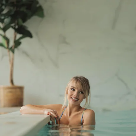
Wählen Sie Ihr Hotel :
Martin's Rentmeesterij
Bilzen, 4*
Martin's Relais
Bruges, 4*
Martin's Brugge
Bruges, 3*
Martin's Brussels EU
Bruxelles, 4*
Martin's Château du Lac
Genval, 5*
Martin's Manoir
Genval, 4*
Martin's Louvain-la-Neuve
Louvain-la-Neuve, 3*
Martin's All Suites
Louvain-la-Neuve, 4*
Martin's Klooster
Louvain, 4*
Martin's Patershof
Malines, 4*
Martin's Dream Hotel
Mons, 4*
Martin's Red
Tubize, 4*