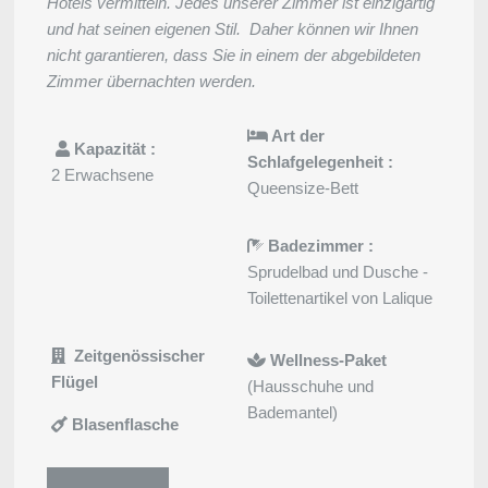
Hotels vermitteln. Jedes unserer Zimmer ist einzigartig
und hat seinen eigenen Stil. Daher können wir Ihnen
nicht garantieren, dass Sie in einem der abgebildeten
Zimmer übernachten werden.
Art der
Kapazität :
Schlafgelegenheit :
2 Erwachsene
Queensize-Bett
Badezimmer :
Sprudelbad und Dusche -
Toilettenartikel von Lalique
Startseite
Zeitgenössischer
Wellness-Paket
Zimmer
Flügel
(Hausschuhe und
Restaurant
Bademantel)
Bar
Blasenflasche
Wellness
Umgebung
Angebote