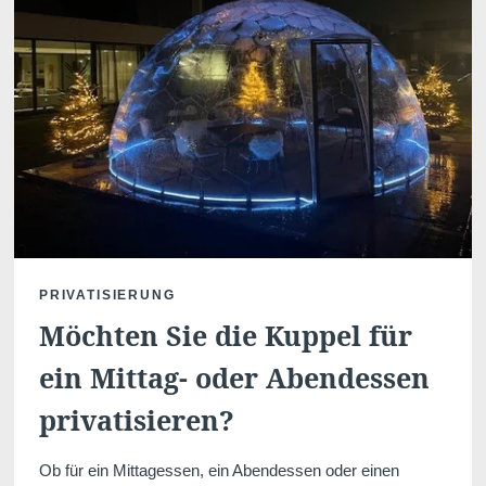
Startseite
Zimmer
Bar
Wellness
Umgebung
Angebote
PRIVATISIERUNG
Galerie
Kontakt
Möchten Sie die Kuppel für
Restaurant
ein Mittag- oder Abendessen
privatisieren?
Ob für ein Mittagessen, ein Abendessen oder einen