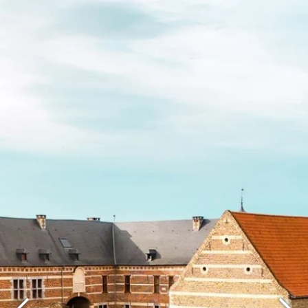
Wählen Sie Ihr Hotel :
Martin's Rentmeesterij
Bilzen, 4*
Martin's Relais
Bruges, 4*
Martin's Brugge
Bruges, 3*
Martin's Brussels EU
Bruxelles, 4*
Martin's Château du Lac
Genval, 5*
Martin's Manoir
Genval, 4*
Martin's Louvain-la-Neuve
Louvain-la-Neuve, 3*
Martin's All Suites
Louvain-la-Neuve, 4*
Martin's Klooster
Louvain, 4*
Martin's Patershof
Malines, 4*
Martin's Dream Hotel
Mons, 4*
Martin's Red
Tubize, 4*