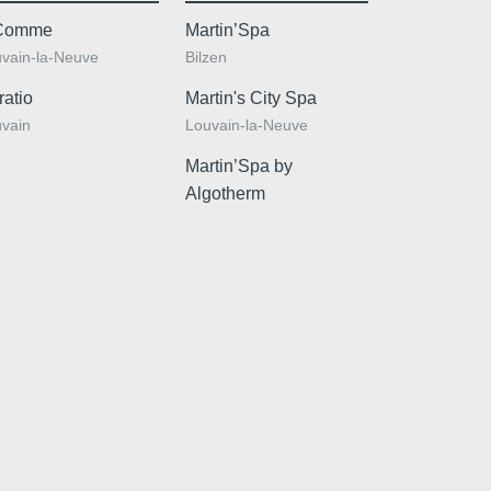
Comme
Martin’Spa
vain-la-Neuve
Bilzen
ratio
Martin's City Spa
vain
Louvain-la-Neuve
Martin’Spa by
Algotherm