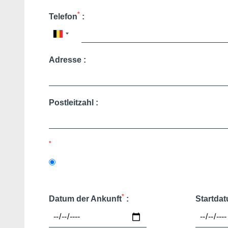
Martin's All Suites
Louvain-la-Neuve, 4*
*
Telefon
:
Martin's Klooster
Louvain, 4*
Martin's Patershof
Malines, 4*
Martin's Dream Hotel
Mons, 4*
Adresse :
Martin's Red
Tubize, 4*
DEntdecken Sie alle unsere Hotels
Postleitzahl :
*
*
Datum der Ankunft
:
Startda