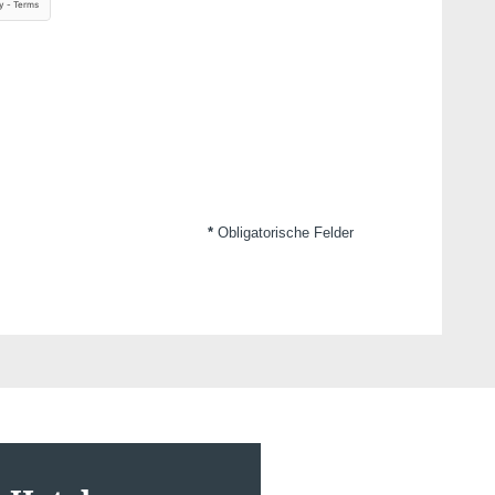
*
Obligatorische Felder
Kontakt
Fehler: Das angeforderte Modul existiert nicht