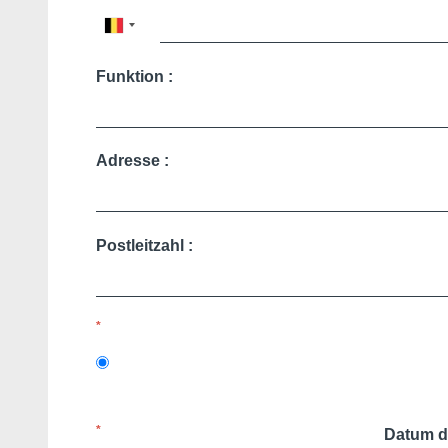
Martin's All Suites
Louvain-la-Neuve, 4*
Martin's Klooster
Louvain, 4*
Martin's Patershof
Malines, 4*
Funktion :
Martin's Dream Hotel
Mons, 4*
Martin's Red
Tubize, 4*
DEntdecken Sie alle unsere Hotels
Adresse :
Postleitzahl :
*
*
Datum d