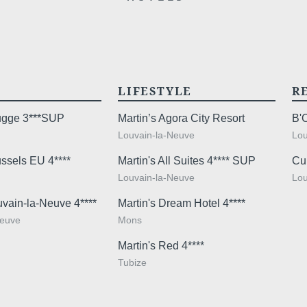
LIFESTYLE
R
rugge 3***SUP
Martin’s Agora City Resort
B'
Louvain-la-Neuve
Lou
ussels EU 4****
Martin's All Suites 4**** SUP
Cu
Louvain-la-Neuve
Lou
uvain-la-Neuve 4****
Martin's Dream Hotel 4****
Neuve
Mons
Martin's Red 4****
Tubize