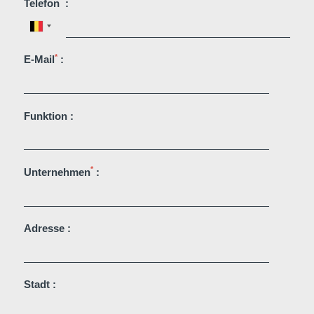
*
Telefon
:
DEntdecken Sie alle unsere Hotels
*
E-Mail
:
Funktion :
*
Unternehmen
:
Adresse :
Stadt :