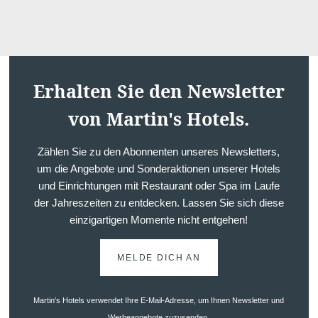
Erhalten Sie den Newsletter
Startseite
Zimmer
von Martin's Hotels.
Bar
Umgebung
Angebote
Zählen Sie zu den Abonnenten unseres Newsletters,
Kontakt
Galerie
um die Angebote und Sonderaktionen unserer Hotels
Kontakt
und Einrichtungen mit Restaurant oder Spa im Laufe
Events
der Jahreszeiten zu entdecken. Lassen Sie sich diese
einzigartigen Momente nicht entgehen!
Fehler: Das angefordert
MELDE DICH AN
Martin's Hotels verwendet Ihre E-Mail-Adresse, um Ihnen Newsletter und
Werbeangebote zuzusenden.