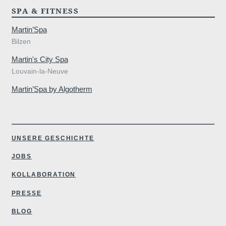
SPA & FITNESS
Martin’Spa
Bilzen
Martin's City Spa
Louvain-la-Neuve
Martin’Spa by Algotherm
Informations
gge@martins
UNSERE GESCHICHTE
JOBS
Check-in & C
KOLLABORATION
Ankunftszeit:
1
PRESSE
.
Abreisezeit:
BLOG