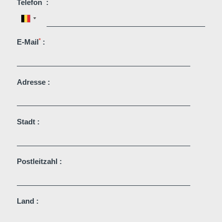
*
Telefon
:
DEntdecken Sie alle unsere Hotels
*
E-Mail
:
Adresse :
Stadt :
Postleitzahl :
Land :