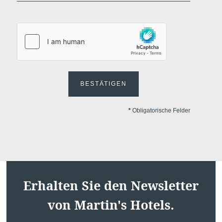
BESTÄTIGEN
*
Obligatorische Felder
Startseite
Zimmer
Restaurant
Wellness
Erhalten Sie den Newsletter
Umgebung
Angebote
von Martin's Hotels.
Galerie
Kontakt