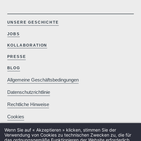
UNSERE GESCHICHTE
n.lln@martins
Ch
JOBS
A
.
KOLLABORATION
PRESSE
BLOG
Kos
Allgemeine Geschäftsbedingungen
(
Datenschutzrichtlinie
Rechtliche Hinweise
Cookies
30€
Wenn Sie auf « Akzeptieren » klicken, stimmen Sie der
Verwendung von Cookies zu technischen Zwecken zu, die für
Wasse
das ordnungsgemäße Funktionieren der Website erforderlich