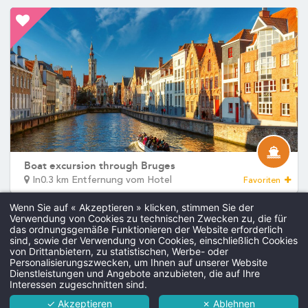
Bar
DEntdecken Sie alle unsere Hotels
Umgebung
Angebote
Praktische In
Kontakt
Galerie
Kontakt
Events
Fehler: Das angefordert
Check-in & C
Ankunftszeit:
1
.
Abreisezeit:
Wenn Sie auf « Akzeptieren » klicken, stimmen Sie der
Verwendung von Cookies zu technischen Zwecken zu, die für
Genthof 4a, 8000 Brugge
das ordnungsgemäße Funktionieren der Website erforderlich
sind, sowie der Verwendung von Cookies, einschließlich Cookies
Parkpla
Martin's Relais 4****
+32 50 34 18 10
von Drittanbietern, zu statistischen, Werbe- oder
Personalisierungszwecken, um Ihnen auf unserer Website
kostenpflichtiger Parkplatz n
mroha@martinshotels.com
Hotel
Dienstleistungen und Angebote anzubieten, die auf Ihre
Nacht, je nach Ver
Interessen zugeschnitten sind.
Zimmer
✓ Akzeptieren
✗ Ablehnen