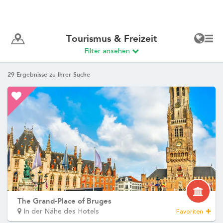
Wählen Sie Ihr Hotel :
Martin's Rentmeesterij
Bilzen, 4*
Martin's Relais
Bruges, 4*
Martin's Brugge
Bruges, 3*
Martin's Brussels EU
Bruxelles, 4*
Martin's Château du Lac
Genval, 5*
Martin's Manoir
Genval, 4*
Martin's Louvain-la-Neuve
Louvain-la-Neuve, 3*
Martin's All Suites
Louvain-la-Neuve, 4*
Martin's Klooster
Louvain, 4*
Martin's Patershof
Malines, 4*
Startseite
Martin's Dream Hotel
Mons, 4*
Zimmer
Martin's Red
Tubize, 4*