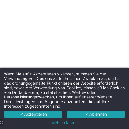
Check-in & C
Ankunftszeit:
1
.
Abreisezeit:
Parkpla
kostenpflichtiger Parkplatz n
Nacht, je nach Ver
Wenn Sie auf « Akzeptieren » klicken, stimmen Sie der
Verwendung von Cookies zu technischen Zwecken zu, die für
das ordnungsgemäße Funktionieren der Website erforderlich
sind, sowie der Verwendung von Cookies, einschließlich Cookies
Martin's Relais 4****
von Drittanbietern, zu statistischen, Werbe- oder
Hund
Personalisierungszwecken, um Ihnen auf unserer Website
Hotel
Nicht zugel
Dienstleistungen und Angebote anzubieten, die auf Ihre
Interessen zugeschnitten sind.
Zimmer
✓ Akzeptieren
✗ Ablehnen
Dienste
Mehr erfahren
Zusätzliche 