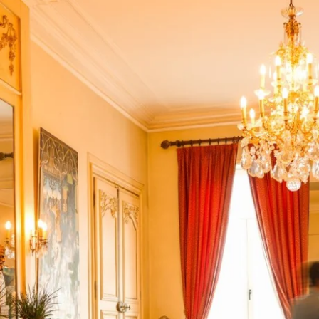
Wählen Sie Ihr Hotel :
Martin's Rentmeesterij
Bilzen, 4*
Martin's Relais
Bruges, 4*
Martin's Brugge
Bruges, 3*
Martin's Brussels EU
Bruxelles, 4*
Martin's Château du Lac
Genval, 5*
Martin's Manoir
Genval, 4*
Martin's Louvain-la-Neuve
Louvain-la-Neuve, 3*
Martin's All Suites
Louvain-la-Neuve, 4*
Martin's Klooster
Louvain, 4*
Martin's Patershof
Malines, 4*
Martin's Dream Hotel
Mons, 4*
Martin's Red
Tubize, 4*