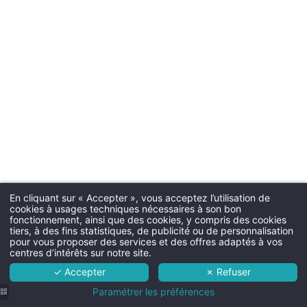
Restaurant
+32 89 44 21 21
Informations
Akko
Contactez-nous
mrm@martinshotels.com
Evènements
RÉSERVER
RÉSERVER
Français
English
Nederlands
Réunions
Team-building
Deutsch
VOIR LES ACTIVITÉS ALENTOURS
VOTRE MESSAGE PARVIEND
Mariages
Parkin
Martin's Rentmeeste
Martin's Brugge
Martin's Brussels EU
Voir l'itinéraire
Dome
Parking extérieur gra
Bruges, 3*
Bruxelles, 4*
Pourquoi réserver
*
Nom
:
En cliquant sur « Accepter », vous acceptez l’utilisation de
Kasteelstraat 2, 3740 Bilzen
cookies à usages techniques nécessaires à son bon
Chien
Martin's Rentmeesterij 4****
fonctionnement, ainsi que des cookies, y compris des cookies
+32 89 44 21 21
Minimum €10 moins
20€ par nuit - max. 15kg 
tiers, à des fins statistiques, de publicité ou de personnalisation
L'hôtel
*
Prénom
:
pour vous proposer des services et des offres adaptés à vos
mrm@martinshotels.com
cher comparé aux
centres d’intérêts sur notre site.
sites de réservations
Chambres
✓ Accepter
✗ Refuser
Services
Room ser
Paramétrer les préférences
*
Email
: