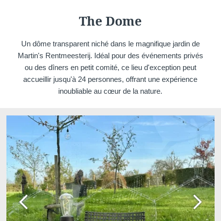
Martin's Château du
Martin's Manoir
The Dome
Lac
Genval, 4*
Genval, 5*
Un dôme transparent niché dans le magnifique jardin de
Martin's Rentmeesterij. Idéal pour des événements privés
ou des dîners en petit comité, ce lieu d'exception peut
accueillir jusqu'à 24 personnes, offrant une expérience
inoubliable au cœur de la nature.
Martin's Louvain-la-
Martin's All Suites
Neuve
Louvain-la-Neuve, 4*
Louvain-la-Neuve, 3*