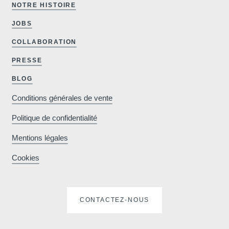
NOTRE HISTOIRE
JOBS
artinshot
COLLABORATION
PRESSE
BLOG
Conditions générales de vente
Politique de confidentialité
Mentions légales
Pourquoi réserver
Informations
Cookies
Minimum €10 moins
CONTACTEZ-NOUS
cher comparé aux
sites de réservations
Parkin