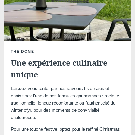
Martin's Klooster
Martin's Patershof
Louvain, 4*
Malines, 4*
THE DOME
Une expérience culinaire
unique
Laissez-vous tenter par nos saveurs hivernales et
choisissez l’une de nos formules gourmandes : raclette
traditionnelle, fondue réconfortante ou l’authenticité du
winter ofyr, pour des moments de convivialité
chaleureuse.
Martin's Dream Hotel
Martin's Red
Mons, 4*
Tubize, 4*
Pour une touche festive, optez pour le raffiné Christmas