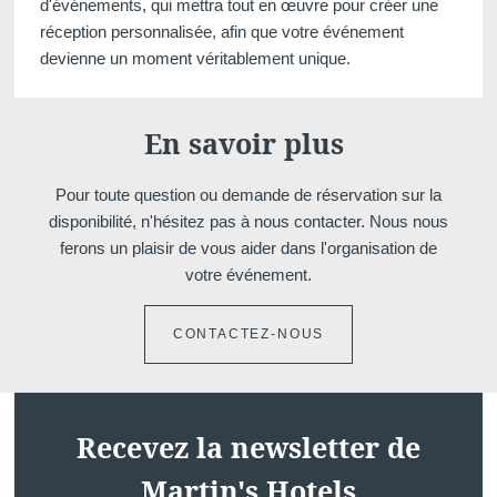
d'événements, qui mettra tout en œuvre pour créer une
réception personnalisée, afin que votre événement
devienne un moment véritablement unique.
Akko
En savoir plus
Pour toute question ou demande de réservation sur la
Localiser
Evènements
disponibilité, n'hésitez pas à nous contacter. Nous nous
Martin's
ferons un plaisir de vous aider dans l'organisation de
votre événement.
Rentmeesterij
CONTACTEZ-NOUS
4****
Réunions
Kasteelstraat 2, 3740
Bilzen, Belgique
+32 89 44 21 21
Recevez la newsletter de
Contactez-nous
Martin's Hotels
mrm@martinshotels.com