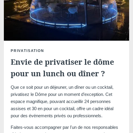
PRIVATISATION
Envie de privatiser le dôme
Accueil
Chambres
pour un lunch ou dîner ?
Bar
Bien-être
Alentours
Que ce soit pour un déjeuner, un dîner ou un cocktail,
Offres
privatisez le Dôme pour un moment d’exception. Cet
Galerie
espace magnifique, pouvant accueillir 24 personnes
Contact
assises et 30 en pour un cocktail, offre un cadre idéal
Restaurant
pour des événements privés ou professionnels.
Faites-vous accompagner par l'un de nos responsables