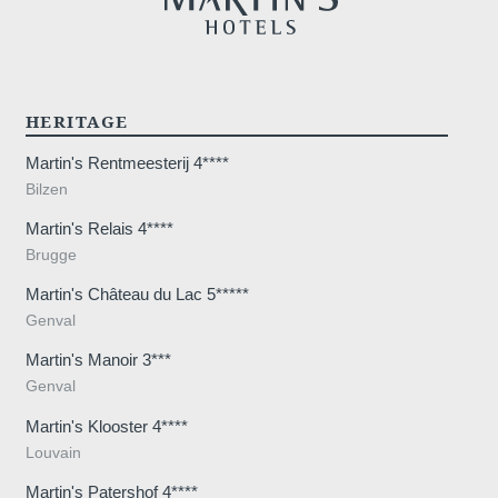
Dome
*
Message
:
HERITAGE
Martin's Rentmeesterij 4****
Bilzen
Martin's Relais 4****
Brugge
Souhaitez-vous recevoir de
Martin's Château du Lac 5*****
promotions et offres exclus
Genval
Oui
, je souhaite recevoir 
Martin's Manoir 3***
promotions et offres exclusiv
Genval
Non
, je ne souhaite pas r
Martin's Klooster 4****
promotions et offres exclusiv
Louvain
Martin's Patershof 4****