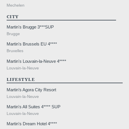
Mechelen
CITY
Martin's Brugge 3***SUP
ENV
Brugge
Martin's Brussels EU 4****
Bruxelles
Martin's Louvain-la-Neuve 4****
Louvain-la-Neuve
Les informations recueillies sur ce formu
traitement destiné exclusivement au tra
LIFESTYLE
conservation des données est de 3ans. V
rectification, de portabilité, d'effacement
Martin’s Agora City Resort
traitement. Vous pouvez vous opposer 
Louvain-la-Neuve
concernant et disposez du droit de reti
Martin's All Suites 4**** SUP
nous contactant directement. Vous avez l
Louvain-la-Neuve
réclamation auprès d'une autorité de co
Martin's Dream Hotel 4****
de données à caractère personnel ne r