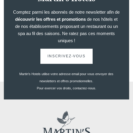
RÉSERVER
RÉSERVER
Comptez parmi les abonnés de notre newsletter afin de
Français
English
Nederlands
découvrir les offres et promotions
de nos hôtels et
Team-building
Deutsch
de nos établissements proposant un restaurant ou un
VOIR LES ACTIVITÉS ALENTOURS
VOTRE MESSAGE PARVIEND
spa au fil des saisons. Ne ratez pas ces moments
Martin's Rentmeeste
Voir l'itinéraire
uniques !
INSCRIVEZ-VOUS
*
Nom
:
Martin's Hotels utilise votre adresse email pour vous envoyer des
newsletters et offres promotionnelles.
*
Prénom
:
Mariages
Pour exercer vos droits, contactez-nous.
*
Email
:
*
Téléphone
: