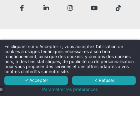
Parking extérieur gra
Améliorez votre
So
séjour avec des
Chien
extras et activités
20€ par nuit - max. 15kg 
exclusives
En cliquant sur « Accepter », vous acceptez l’utilisation de
cookies à usages techniques nécessaires à son bon
Martin's Rentmeesterij 4****
fonctionnement, ainsi que des cookies, y compris des cookies
tiers, à des fins statistiques, de publicité ou de personnalisation
L'hôtel
pour vous proposer des services et des offres adaptés à vos
Room ser
centres d’intérêts sur notre site.
Chambres
Room service possible 7/7 de 7h 
✓ Accepter
✗ Refuser
15 €)
Services
Paramétrer les préférences
Alentours
Infos pratiques
Personnes suppl
Contact & accès
En chambre Charming et cat
- Jusqu'à 12 ans : 30 € par nui
- Plus de 12 ans : 50 € par nui