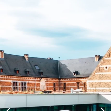
Que recherchez-vous ?
Choisissez votre hôtel :
Martin's
Martin's Relais
Rentmeesterij
Bruges, 4*
Bilzen, 4*