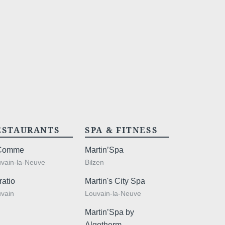
ESTAURANTS
SPA & FITNESS
Comme
Martin’Spa
vain-la-Neuve
Bilzen
ratio
Martin's City Spa
vain
Louvain-la-Neuve
Martin’Spa by
Algotherm