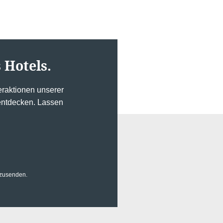
 Hotels.
Kontakt
raktionen unserer
 entdecken. Lassen
Fehler: Das angeforderte Modul existiert nicht
uzusenden.