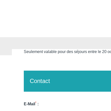
Seulement valable pour des séjours entre le 20 oct
Martin's Rentmeesterij
Bilzen, 4*
Martin's Relais
Bruges, 4*
Contact
Martin's Brugge
Bruges, 3*
Martin's Brussels EU
Bruxelles, 4*
Martin's Château du Lac
Genval, 5*
Martin's Manoir
Genval, 4*
*
E-Mail
:
Martin's Louvain-la-Neuve
Louvain-la-Neuve, 3*