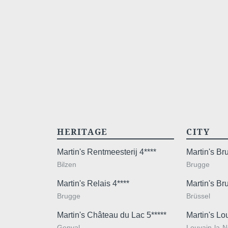
HERITAGE
CITY
Martin's Rentmeesterij 4****
Martin's B
Bilzen
Brugge
Martin's Relais 4****
Martin's Br
Brugge
Brüssel
Martin's Château du Lac 5*****
Martin's Lo
Genval
Louvain-la-