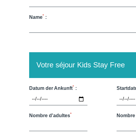
Martin's All Suites
Louvain-la-Neuve, 4*
Martin's Klooster
Louvain, 4*
*
Name
:
Martin's Patershof
Malines, 4*
Martin's Dream Hotel
Mons, 4*
Martin's Red
Tubize, 4*
DEntdecken Sie alle unsere Hotels
Votre séjour Kids Stay Free
*
Datum der Ankunft
:
Startda
*
Nombre d'adultes
Nombre 