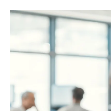
Martin's Rentmeesterij
Bilzen, 4*
Martin's Relais
Bruges, 4*
Martin's Brugge
Bruges, 3*
Martin's Brussels EU
Bruxelles, 4*
Martin's Château du Lac
Genval, 5*
Martin's Manoir
Genval, 4*
Martin's Louvain-la-Neuve
Louvain-la-Neuve, 3*