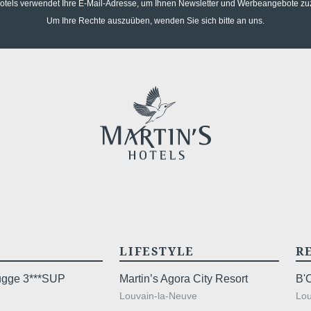
Hotels verwendet Ihre E-Mail-Adresse, um Ihnen Newsletter und Werbeangebote z
Um Ihre Rechte auszuüben, wenden Sie sich bitte an uns.
LIFESTYLE
R
rugge 3***SUP
Martin’s Agora City Resort
B'
Louvain-la-Neuve
Lou