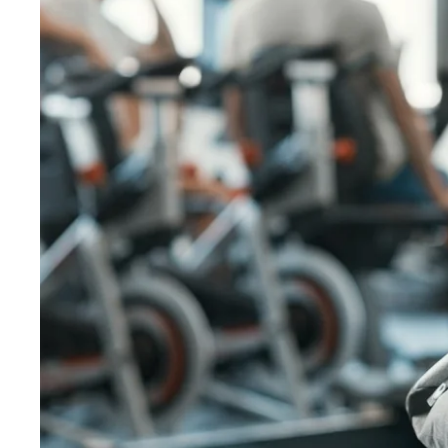
Martin's All Suites
Louvain-la-Neuve, 4*
Martin's Klooster
Louvain, 4*
Martin's Patershof
Malines, 4*
Martin's Dream Hotel
Mons, 4*
Martin's Red
Tubize, 4*
DEntdecken Sie alle unsere Hotels