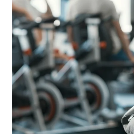
Martin's Rentmeesterij
Bilzen, 4*
Martin's Brussels EU
Bruxelles, 4*