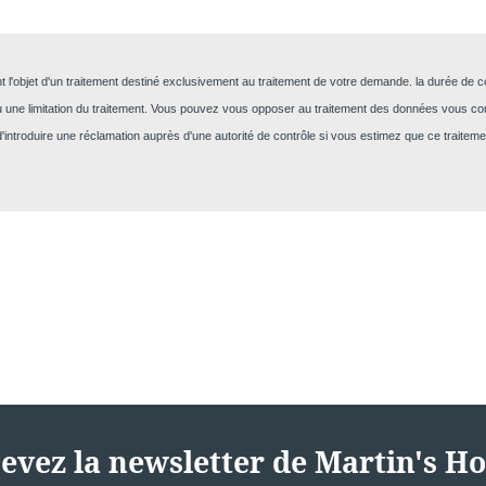
nt l'objet d'un traitement destiné exclusivement au traitement de votre demande. la durée de
VOTRE 
ci ou une limitation du traitement. Vous pouvez vous opposer au traitement des données vous co
d'introduire une réclamation auprès d'une autorité de contrôle si vous estimez que ce trait
Marti
*
Nom
:
Prénom
*
Email
:
evez la newsletter de Martin's Ho