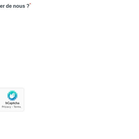
*
er de nous ?
actez-nous