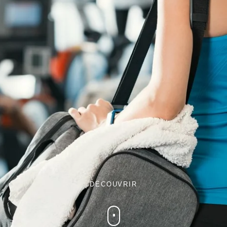
Martin's Relais
Bruges, 4*
Martin's Château du Lac
Genval, 5*
DÉCOUVRIR