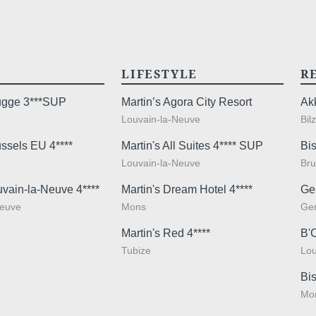
LIFESTYLE
R
rugge 3***SUP
Martin’s Agora City Resort
Ak
Louvain-la-Neuve
Bil
ussels EU 4****
Martin's All Suites 4**** SUP
Bis
Louvain-la-Neuve
Bru
uvain-la-Neuve 4****
Martin's Dream Hotel 4****
Ge
Neuve
Mons
Ge
Les informat
exclusiveme
Martin's Red 4****
B'
3ans. Vous bé
Tubize
Lou
ou une limi
Bis
concernant e
Mo
directement.
si vous est