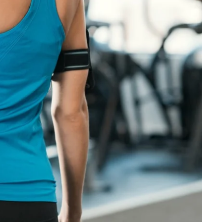
Martin's Brugge
Bruges, 3*
Martin's Manoir
Genval, 4*