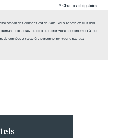
*
Champs obligatoires
 conservation des données est de 3ans. Vous bénéficiez d'un droit
MESSAGE PARVIENDRA DIRECTEMENT À
ncernant et disposez du droit de retirer votre consentement à tout
ement de données à caractère personnel ne répond pas aux
n's Hotels
*
:
tels