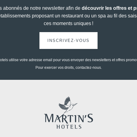
Téléph
 abonnés de notre newsletter afin de
découvrir les offres et 
établissements proposant un restaurant ou un spa au fil des sai
ces moments uniques !
Messag
INSCRIVEZ-VOUS
otels utilise votre adresse email pour vous envoyer des newsletters et offres promo
Pour exercer vos droits, contactez-nous.
Minimum €10 moins
Souhait
cher comparé aux sites
offres 
de réservations
Oui
, 
offres e
Non
,
promotio