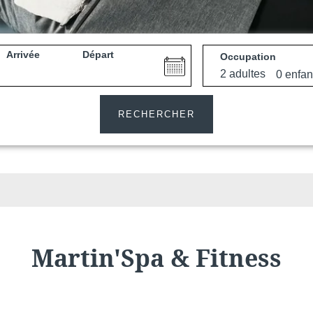
Arrivée
Départ
Occupation
e
Martin's All Suites
RECHERCHER
Louvain-la-Neuve, 4*
Martin'Spa & Fitness
Martin's Dream Hotel
Mons, 4*