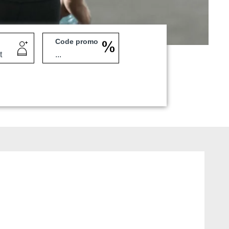
Code promo
Martin's Klooster
Louvain, 4*
Martin's Red
Tubize, 4*