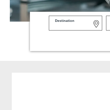
Destination
Martin's Louvain-la-Neuv
Louvain-la-Neuve, 3*
Martin's Patershof
Malines, 4*