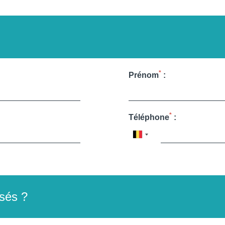
*
Prénom
:
*
Téléphone
:
Voir tous nos hôtels
ssés ?