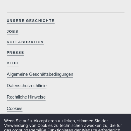
Praktische In
UNSERE GESCHICHTE
artinshotel
JOBS
KOLLABORATION
PRESSE
Check-in & C
BLOG
Ankunftszeit:
1
.
Abreisezeit:
Allgemeine Geschäftsbedingungen
Datenschutzrichtlinie
Rechtliche Hinweise
Parkpla
Kostenpflichtige Tiefgarage (
Cookies
Verfügbark
Wenn Sie auf « Akzeptieren » klicken, stimmen Sie der
Verwendung von Cookies zu technischen Zwecken zu, die für
das ordnungsgemäße Funktionieren der Website erforderlich