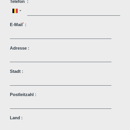
*
Telefon
:
DEntdecken Sie alle unsere Hotels
*
E-Mail
:
Adresse :
Stadt :
Postleitzahl :
Land :