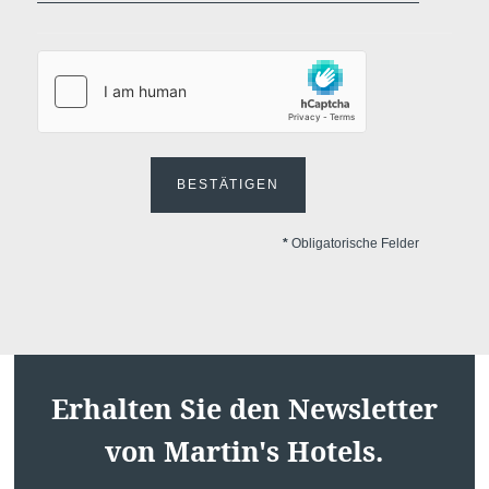
BESTÄTIGEN
*
Obligatorische Felder
Startseite
Zimmer
Restaurant
Bar
Erhalten Sie den Newsletter
Umgebung
von Martin's Hotels.
Angebote
Galerie