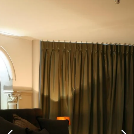
Wählen Sie Ihr Hotel :
Martin's Rentmeesterij
Bilzen, 4*
Martin's Relais
Bruges, 4*
Martin's Brugge
Bruges, 3*
Martin's Brussels EU
Bruxelles, 4*
Martin's Château du Lac
Genval, 5*
Martin's Manoir
Genval, 4*
Martin's Louvain-la-Neuve
Louvain-la-Neuve, 3*
Martin's All Suites
Louvain-la-Neuve, 4*
Martin's Klooster
Louvain, 4*
Martin's Patershof
Malines, 4*
Martin's Dream Hotel
Mons, 4*
Martin's Red
Tubize, 4*