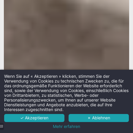
.
Abreisezeit:
Hund
Nicht zugel
Parkpla
Kostenpflichtige Tiefgarage (
Wenn Sie auf « Akzeptieren » klicken, stimmen Sie der
Verfügbark
Verwendung von Cookies zu technischen Zwecken zu, die für
das ordnungsgemäße Funktionieren der Website erforderlich
. Maximale Höhe des Par
sind, sowie der Verwendung von Cookies, einschließlich Cookies
Martin's Patershof 4****
von Drittanbietern, zu statistischen, Werbe- oder
Personalisierungszwecken, um Ihnen auf unserer Website
Hotel
Dienstleistungen und Angebote anzubieten, die auf Ihre
Interessen zugeschnitten sind.
Zimmerser
Zimmer
✓ Akzeptieren
✗ Ablehnen
Verfügbar von 11:0
Dienste
Mehr erfahren