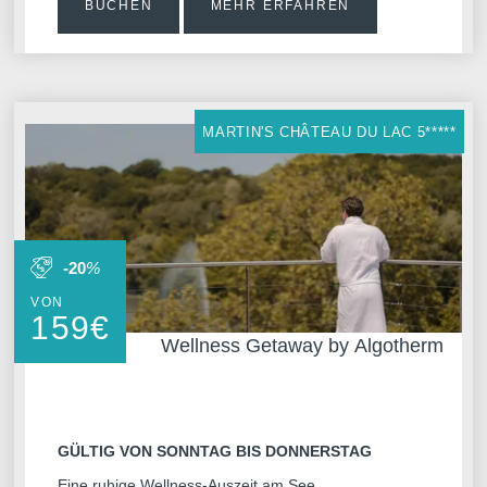
BUCHEN
MEHR ERFAHREN
MARTIN'S CHÂTEAU DU LAC 5*****
-20
%
VON
159
€
Wellness Getaway by Algotherm
GÜLTIG VON SONNTAG BIS DONNERSTAG
Eine ruhige Wellness-Auszeit am See.