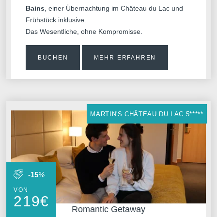
Bains
, einer Übernachtung im Château du Lac und
Frühstück inklusive.
Das Wesentliche, ohne Kompromisse.
BUCHEN
MEHR ERFAHREN
MARTIN'S CHÂTEAU DU LAC 5*****
-15
%
VON
219
€
Romantic Getaway