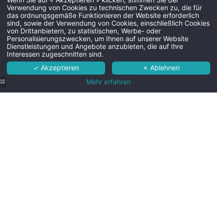
Verwendung von Cookies zu technischen Zwecken zu, die für
das ordnungsgemäße Funktionieren der Website erforderlich
sind, sowie der Verwendung von Cookies, einschließlich Cookies
Martin's Château du Lac 5*****
von Drittanbietern, zu statistischen, Werbe- oder
Personalisierungszwecken, um Ihnen auf unserer Website
Hotel
Dienstleistungen und Angebote anzubieten, die auf Ihre
Interessen zugeschnitten sind.
Zimmer
✓ Akzeptieren
✗ Ablehnen
Dienste
Mehr erfahren
Umgebung
Praktische Infos
Kontakt & Anreise
Paar
speist in
BUCHEN
romantischer
Atmosphäre
im
Restaurant
Avenue du Lac 87
des