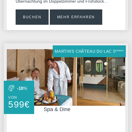
Übernachtung im Doppelzimmer und Frühstück
inklusive.
BUCHEN
MEHR ERFAHREN
Sitzungen
MARTIN'S CHÂTEAU DU LAC 5*****
-10
%
VON
599
€
Spa & Dine
Kontakt