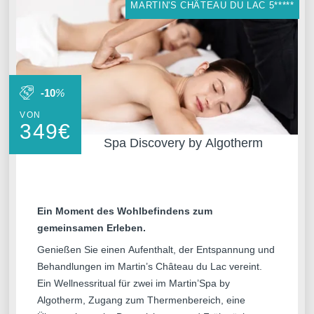
MARTIN'S CHÂTEAU DU LAC 5*****
-10
%
VON
349
€
Startseite
Spa Discovery by Algotherm
Zimmer
Restaurant
Wellness
Umgebung
Ein Moment des Wohlbefindens zum
Angebote
Galerie
gemeinsamen Erleben.
Kontakt
Genießen Sie einen Aufenthalt, der Entspannung und
Events
Behandlungen im Martin’s Château du Lac vereint.
Ein Wellnessritual für zwei im Martin’Spa by
Algotherm, Zugang zum Thermenbereich, eine