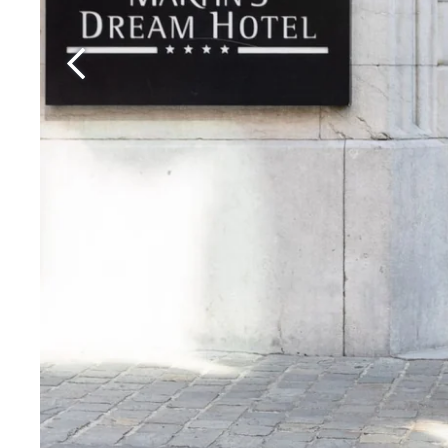
Martin's All Suites
Louvain-la-Neuve, 4*
Martin's Klooster
Louvain, 4*
Martin's Patershof
Malines, 4*
Martin's Dream Hotel
Mons, 4*
Martin's Red
Tubize, 4*
DEntdecken Sie alle unsere Hotels