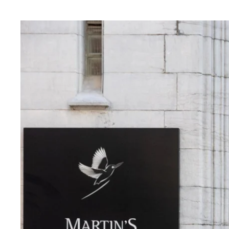
Martin's Rentmeesterij
Bilzen, 4*
Martin's Relais
Bruges, 4*
Martin's Brugge
Bruges, 3*
Martin's Brussels EU
Bruxelles, 4*
Martin's Château du Lac
Genval, 5*
Martin's Manoir
Genval, 4*
Martin's Louvain-la-Neuve
Louvain-la-Neuve, 3*