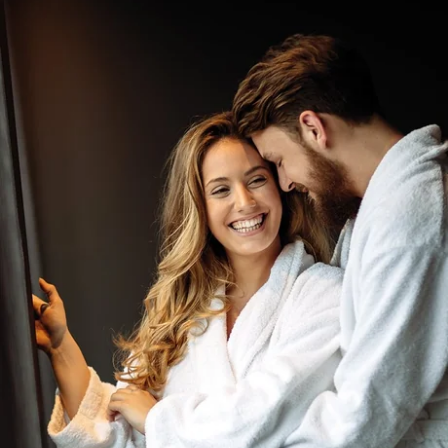
Que recherchez-vous ?
Choisissez votre hôtel :
Martin's
Martin's Relais
Rentmeesterij
Bruges, 4*
Bilzen, 4*