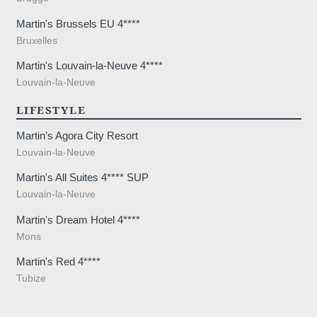
Non
, je ne souhaite pas r
Martin's Brussels EU 4****
promotions et offres exclusiv
Bruxelles
Martin's Louvain-la-Neuve 4****
Louvain-la-Neuve
LIFESTYLE
Martin’s Agora City Resort
ENV
Louvain-la-Neuve
Martin's All Suites 4**** SUP
Louvain-la-Neuve
Martin's Dream Hotel 4****
Mons
Les informations recueillies sur ce formu
traitement destiné exclusivement au tra
Martin's Red 4****
conservation des données est de 3ans. V
Tubize
rectification, de portabilité, d'effacement
traitement. Vous pouvez vous opposer 