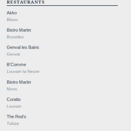
RESTAURANTS
concernant et disposez du droit de reti
nous contactant directement. Vous avez l
Akko
réclamation auprès d'une autorité de co
Bilzen
de données à caractère personnel ne r
Bistro Martin
vigueur.
Bruxelles
Genval les Bains
Genval
B'Comme
Louvain-la-Neuve
Bistro Martin
Mons
Curatio
Louvain
The Red's
Tubize