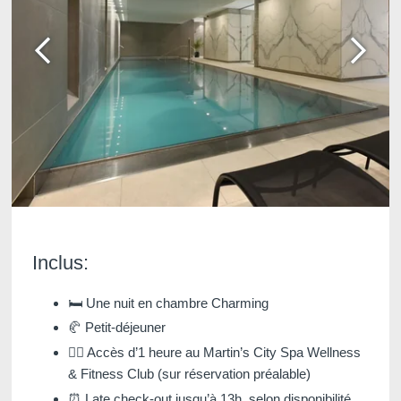
Martin's Château du
Martin's Manoir
Lac
Genval, 4*
Genval, 5*
Inclus:
Martin's Louvain-la-
Martin's All Suites
Neuve
Louvain-la-Neuve, 4*
🛏️ Une nuit en chambre Charming
Louvain-la-Neuve, 3*
🥐 Petit-déjeuner
🏊‍♂️ Accès d’1 heure au Martin’s City Spa Wellness
& Fitness Club (sur réservation préalable)
⏰ Late check-out jusqu’à 13h, selon disponibilité