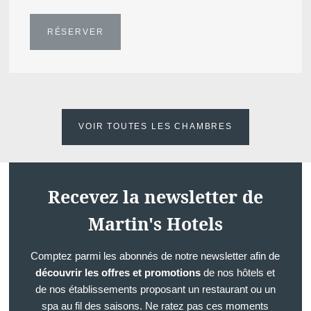
Chambres
Appart'Hôtel 🏠
RÉSERVER
Restaurant
Bien-être
Alentours
Offres
Galerie
Contact
VOIR TOUTES LES CHAMBRES
Evènements
Localiser
Recevez la newsletter de
Martin's
Martin's Hotels
All
Suites
Comptez parmi les abonnés de notre newsletter afin de
découvrir les offres et promotions
de nos hôtels et
4****
de nos établissements proposant un restaurant ou un
Réunions
spa au fil des saisons. Ne ratez pas ces moments