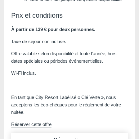
Prix et conditions
À partir de 139 € pour deux personnes.
Martin's Klooster
Martin's Patershof
Taxe de séjour non incluse.
Louvain, 4*
Malines, 4*
Offre valable selon disponibilité et toute l’année, hors
dates spéciales ou périodes événementielles.
Wi-Fi inclus.
En tant que City Resort Labélisé « Clé Verte », nous
acceptons les éco-chèques pour le règlement de votre
nuitée.
Martin's Dream Hotel
Martin's Red
Réserver cette offre
Mons, 4*
Tubize, 4*