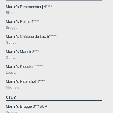
*
Email
:
Martin's Rentmeesterij 4****
Bilzen
Martin's Relais 4****
*
Téléphone
:
Brugge
Martin's Château du Lac 5*****
Genval
*
Message
:
Martin's Manoir 3***
Genval
Martin's Klooster 4****
Louvain
Martin's Patershof 4****
Mechelen
Souhaitez-vous recevoir de
promotions et offres exclus
CITY
Oui
, je souhaite recevoir 
Martin's Brugge 3***SUP
promotions et offres exclusiv
Brugge