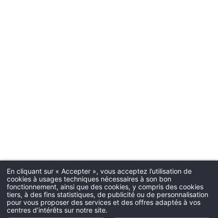
Améliorez votre
So
Check-in & C
séjour avec des
Heure d'arrivé
extras et activités
Heure de dépar
exclusives
Parki
Parking souterrain payant (25€ pa
Chien
30€ par nuit (1 chien max.; bol
En cliquant sur « Accepter », vous acceptez l’utilisation de
cookies à usages techniques nécessaires à son bon
Martin's All Suites 4**** SUP
fonctionnement, ainsi que des cookies, y compris des cookies
Room ser
tiers, à des fins statistiques, de publicité ou de personnalisation
L'hôtel
pour vous proposer des services et des offres adaptés à vos
Disponible de 
centres d’intérêts sur notre site.