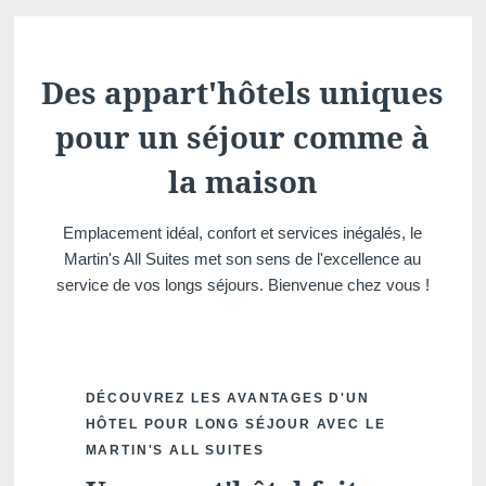
Martin's Château du
Martin's Manoir
Lac
Genval, 4*
Genval, 5*
Des appart'hôtels uniques
pour un séjour comme à
la maison
Emplacement idéal, confort et services inégalés, le
Martin's All Suites met son sens de l'excellence au
service de vos longs séjours. Bienvenue chez vous !
Martin's Louvain-la-
Martin's All Suites
Neuve
Louvain-la-Neuve, 4*
Louvain-la-Neuve, 3*
DÉCOUVREZ LES AVANTAGES D'UN
HÔTEL POUR LONG SÉJOUR AVEC LE
MARTIN'S ALL SUITES