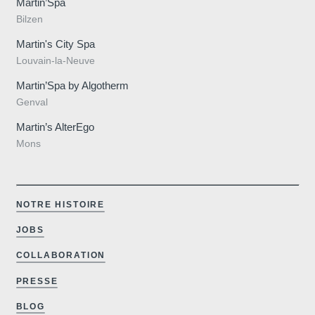
Martin’Spa
Galerie
Bilzen
Contact
Martin's City Spa
Evènements
Louvain-la-Neuve
Martin’Spa by Algotherm
Genval
Martin’s AlterEgo
Mons
Localiser
Martin's
All
NOTRE HISTOIRE
JOBS
Suites
Réunions
COLLABORATION
4****
PRESSE
SUP
BLOG