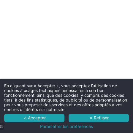
Parki
Parking souterrain payant (25€ pa
Chien
30€ par nuit (1 chien max.; bol
En cliquant sur « Accepter », vous acceptez l’utilisation de
cookies à usages techniques nécessaires à son bon
Martin's All Suites 4**** SUP
fonctionnement, ainsi que des cookies, y compris des cookies
Room ser
tiers, à des fins statistiques, de publicité ou de personnalisation
L'hôtel
pour vous proposer des services et des offres adaptés à vos
Disponible de 
centres d’intérêts sur notre site.
Chambres
✓ Accepter
✗ Refuser
Services
Paramétrer les préférences