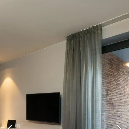
Que recherchez-vous ?
Choisissez votre hôtel :
Martin's
Martin's Relais
Rentmeesterij
Bruges, 4*
Bilzen, 4*