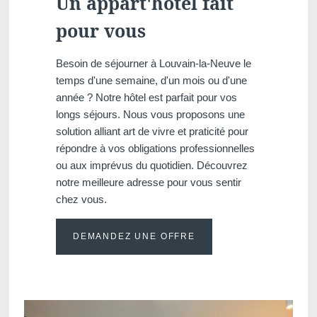
Un appart'hôtel fait
pour vous
Besoin de séjourner à Louvain-la-Neuve le
temps d'une semaine, d'un mois ou d'une
Martin's Klooster
Martin's Patershof
année ? Notre hôtel est parfait pour vos
longs séjours. Nous vous proposons une
Louvain, 4*
Malines, 4*
solution alliant art de vivre et praticité pour
répondre à vos obligations professionnelles
ou aux imprévus du quotidien. Découvrez
notre meilleure adresse pour vous sentir
chez vous.
DEMANDEZ UNE OFFRE
Martin's Dream Hotel
Martin's Red
Mons, 4*
Tubize, 4*