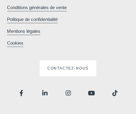
Rue de l’Hocaille 3, 1348
Conditions générales de vente
Louvain-la-Neuve, Belgique
Contactez-nous
+32 10 77 20 20
Politique de confidentialité
RÉSERVER
Mentions légales
reception.lln@martinshotels.com
Français
English
Nederlands
Cookies
RÉSERVER
Deutsch
VOTRE MESSAGE PARVIEND
Martin's All Suites
VOIR LES ACTIVITÉS ALENTOURS
CONTACTEZ-NOUS
Voir l'itinéraire
*
Nom
:
*
Prénom
:
Team-building
*
Email
: