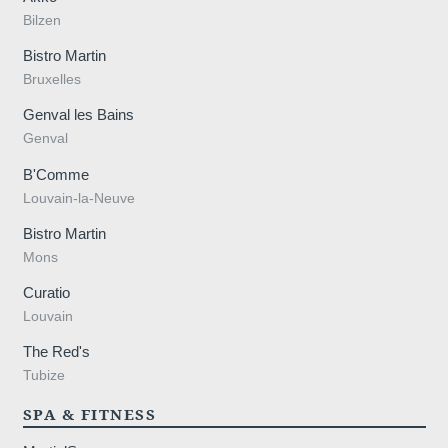
Bilzen
Bistro Martin
Bruxelles
Genval les Bains
Genval
B'Comme
Louvain-la-Neuve
Bistro Martin
Mons
Curatio
Accueil
Louvain
Chambres
The Red's
Appart'Hôtel 🏠
Tubize
Restaurant
Bien-être
SPA & FITNESS
Alentours
Offres