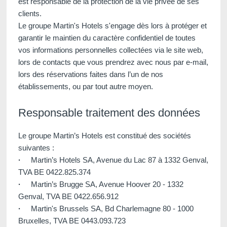
est responsable de la protection de la vie privée de ses
clients.
Le groupe Martin's Hotels s'engage dès lors à protéger et
garantir le maintien du caractère confidentiel de toutes
vos informations personnelles collectées via le site web,
lors de contacts que vous prendrez avec nous par e-mail,
Martin's Klooster
Martin's Patershof
lors des réservations faites dans l’un de nos
Louvain, 4*
Malines, 4*
établissements, ou par tout autre moyen.
Responsable traitement des données
Le groupe Martin’s Hotels est constitué des sociétés
suivantes :
·
Martin’s Hotels SA, Avenue du Lac 87 à 1332 Genval,
TVA BE 0422.825.374
·
Martin’s Brugge SA, Avenue Hoover 20 - 1332
Genval, TVA BE 0422.656.912
Martin's Dream Hotel
Martin's Red
·
Martin's Brussels SA, Bd Charlemagne 80 - 1000
Mons, 4*
Tubize, 4*
Bruxelles, TVA BE 0443.093.723