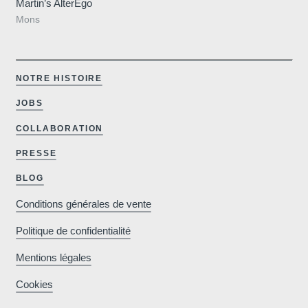
Martin’s AlterEgo
sites de réservations
Mons
NOTRE HISTOIRE
Améliorez votre
So
séjour avec des
JOBS
extras et activités
COLLABORATION
exclusives
PRESSE
BLOG
Conditions générales de vente
Politique de confidentialité
Mentions légales
Cookies