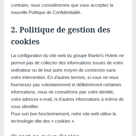
contraire, nous considérerons que vous acceptez la
Souhaitez-vous recevoir de
nouvelle Politique de Confidentialité.
promotions et offres exclus
Oui
, je souhaite recevoir 
2. Politique de gestion des
promotions et offres exclusiv
cookies
Non
, je ne souhaite pas r
promotions et offres exclusiv
La configuration du site web du groupe Martin’s Hotels ne
permet pas de collecter des informations issues de votre
ordinateur ou de tout autre moyen de connexion sans
votre intervention. En d’autres termes, si vous ne nous
fournissez pas volontairement et délibérément certaines
informations, nous ne connaîtrons pas votre identité,
ENV
votre adresse e-mail, ni d'autres informations à même de
vous identifier.
Pour son bon fonctionnement, notre site web utilise la
technologie dite des « cookies ».
Les informations recueillies sur ce formu