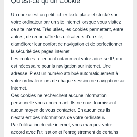
Qu’est-ce qu’un Cookie
traitement destiné exclusivement au tra
Un cookie est un petit fichier texte placé et stocké sur
conservation des données est de 3ans. V
votre ordinateur par un site internet lorsque vous visitez
rectification, de portabilité, d'effacement
ce site internet. Très utiles, les cookies permettent, entre
traitement. Vous pouvez vous opposer 
autres, de reconnaître les utilisateurs d’un site,
concernant et disposez du droit de reti
d’améliorer leur confort de navigation et de perfectionner
nous contactant directement. Vous avez l
la sécurité des pages internet.
réclamation auprès d'une autorité de co
Les cookies retiennent notamment votre adresse IP, qui
de données à caractère personnel ne r
est nécessaire pour la navigation sur internet. Une
vigueur.
adresse IP est un numéro attribué automatiquement à
votre ordinateur lors de chaque session de navigation sur
Internet.
Ces cookies ne recherchent aucune information
personnelle vous concernant. Ils ne nous fournissent
aucun moyen de vous contacter. En aucun cas ils
n'extraient des informations de votre ordinateur.
Par l’utilisation du site internet, vous marquez votre
accord avec l’utilisation et l’enregistrement de certains