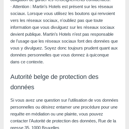
Destinations
· Attention : Martin’s Hotels est présent sur les réseaux
Martin's
sociaux. Lorsque vous utilisez les boutons qui renvoient
Offres
vers les réseaux sociaux, n'oubliez pas que toute
Hotels
Restaurants
information que vous divulguez sur les réseaux sociaux
, ,
devient publique. Martin’s Hotels n’est pas responsable
SPA
de l’usage que les réseaux sociaux font des données que
Meeting & Events
vous y divulguez. Soyez donc toujours prudent quant aux
données personnelles que vous donnez à quiconque
Hockey World Cup
Contactez-nous
RÉSERVER
dans ce contexte.
Long séjour
RÉSERVER
VOIR LES ACTIVITÉS ALENTOURS
Galerie
Autorité belge de protection des
Blog
Voir l'itinéraire
données
VOTRE MESSAGE PARVIEND
Martin's Hotels
Si vous avez une question sur l’utilisation de vos données
personnelles ou désirez entamer une procédure pour une
requête en médiation ou une plainte, vous pouvez
*
Nom
:
contacter l’Autorité de protection des données, Rue de la
Français
English
Nederlands
presse 35, 1000 Bruxelles