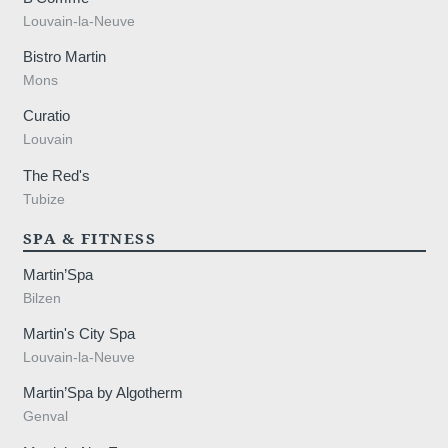
Louvain-la-Neuve
Bistro Martin
Mons
Curatio
Louvain
The Red's
Tubize
SPA & FITNESS
Martin’Spa
Bilzen
Pourquoi réserver
Martin's City Spa
Louvain-la-Neuve
Martin’Spa by Algotherm
Genval
Minimum €10 moins
cher comparé aux