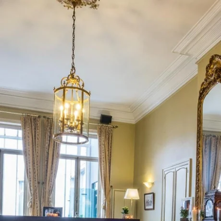
Que recherchez-vous ?
Choisissez votre hôtel :
Martin's
Martin's Relais
Rentmeesterij
Bruges, 4*
Bilzen, 4*