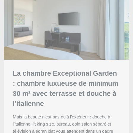
Martin's
Rentmeesterij
4****
Kasteelstraat 2, 3740
Bilzen, Belgique
+32 89 44 21 21
Contactez-nous
mrm@martinshotels.com
La chambre Exceptional Garden
RÉSERVER
RÉSERVER
: chambre luxueuse de minimum
Français
English
Nederlands
Team-building
30 m² avec terrasse et douche à
Deutsch
VOIR LES ACTIVITÉS ALENTOURS
VOTRE MESSAGE PARVIEND
l’italienne
Martin's Rentmeeste
Voir l'itinéraire
Mais la beauté n’est pas qu’à l’extérieur : douche à
l’italienne, lit king size, bureau, coin salon séparé et
*
Nom
:
télévision à écran plat vous attendent dans un cadre