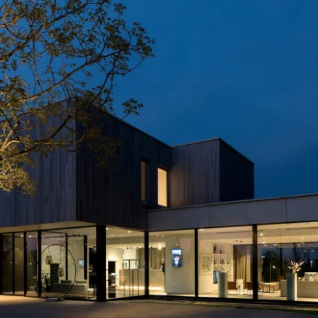
Que recherchez-vous ?
Choisissez votre hôtel :
Martin's
Martin's Relais
Rentmeesterij
Bruges, 4*
Bilzen, 4*