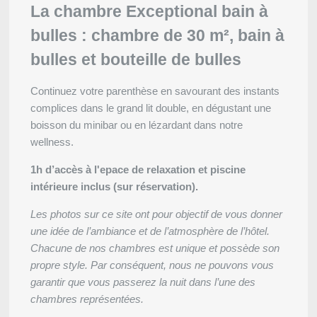
La chambre Exceptional bain à
bulles : chambre de 30 m², bain à
bulles et bouteille de bulles
Continuez votre parenthèse en savourant des instants
complices dans le grand lit double, en dégustant une
boisson du minibar ou en lézardant dans notre
wellness.
1h d’accès à l'epace de relaxation et piscine
Accueil
intérieure inclus (sur réservation).
Chambres
Restaurant
Les photos sur ce site ont pour objectif de vous donner
Bar
une idée de l’ambiance et de l’atmosphère de l’hôtel.
Bien-être
Chacune de nos chambres est unique et possède son
Alentours
propre style. Par conséquent, nous ne pouvons vous
Offres
garantir que vous passerez la nuit dans l’une des
Galerie
chambres représentées.
Contact