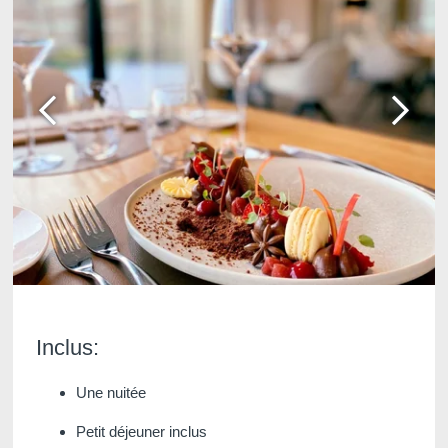
Martin's Château du
Martin's Manoir
Lac
Genval, 4*
Genval, 5*
Martin's Louvain-la-
Martin's All Suites
Neuve
Louvain-la-Neuve, 4*
Inclus:
Louvain-la-Neuve, 3*
Une nuitée
Petit déjeuner inclus