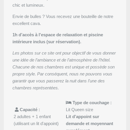
chic et lumineux.
Envie de bulles ? Vous recevez une bouteille de notre
*
Prénom
:
excellent cava.
1h d’accès à l'espace de relaxation et piscine
intérieure inclus (sur réservation).
*
Email
:
Les photos sur ce site ont pour objectif de vous donner
une idée de l’ambiance et de l’atmosphère de l’hôtel.
Chacune de nos chambres est unique et possède son
*
Téléphone
:
propre style. Par conséquent, nous ne pouvons vous
garantir que vous passerez la nuit dans l’une des
chambres représentées.
*
Message
:
Mariages
Type de couchage :
Capacité :
Lit Queen size
2 adultes + 1 enfant
Lit d'appoint sur
(utilisant un lit d'appoint)
demande et moyennant