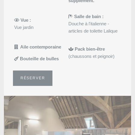
supplément.
Souhaitez-vous recevoir de
Salle de bain :
Vue :
promotions et offres exclus
Douche à l'italienne -
Vue jardin
Oui
, je souhaite recevoir 
articles de toilette Lalique
promotions et offres exclusiv
Non
, je ne souhaite pas r
Aile contemporaine
Pack bien-être
promotions et offres exclusiv
(chaussons et peignoir)
Bouteille de bulles
RÉSERVER
ENV