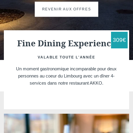
REVENIR AUX OFFRES
309
€
Fine Dining Experience
VALABLE TOUTE L'ANN
ÉE
Martin's Brugge
Martin's Brussels EU
Un moment gastronomique incomparable pour deux
Bruges, 3*
Bruxelles, 4*
personnes au coeur du Limbourg avec un dîner 4-
services dans notre restaurant AKKO.