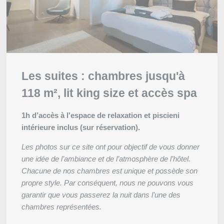
Les informations recueillies sur ce formu
traitement destiné exclusivement au tra
conservation des données est de 3ans. V
rectification, de portabilité, d'effacement
traitement. Vous pouvez vous opposer 
concernant et disposez du droit de reti
Les suites : chambres jusqu'à
nous contactant directement. Vous avez l
118 m², lit king size et accès spa
réclamation auprès d'une autorité de co
de données à caractère personnel ne r
1h d’accès à l'espace de relaxation et piscieni
vigueur.
intérieure inclus (sur réservation).
Les photos sur ce site ont pour objectif de vous donner
une idée de l’ambiance et de l’atmosphère de l’hôtel.
Chacune de nos chambres est unique et possède son
propre style. Par conséquent, nous ne pouvons vous
garantir que vous passerez la nuit dans l’une des
chambres représentées.