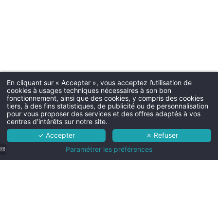
Parkin
Parking extérieur gra
Chien
20€ par nuit - max. 15kg 
En cliquant sur « Accepter », vous acceptez l’utilisation de
cookies à usages techniques nécessaires à son bon
Martin's Rentmeesterij 4****
fonctionnement, ainsi que des cookies, y compris des cookies
tiers, à des fins statistiques, de publicité ou de personnalisation
L'hôtel
pour vous proposer des services et des offres adaptés à vos
Room ser
centres d’intérêts sur notre site.
Chambres
Room service possible 7/7 de 7h 
✓ Accepter
✗ Refuser
15 €)
Services
Paramétrer les préférences
Alentours
Infos pratiques
Personnes suppl
Salle de
Chambre
Contact & accès
En chambre Charming et cat
bain
Cosy de
- Jusqu'à 12 ans : 30 € par nui