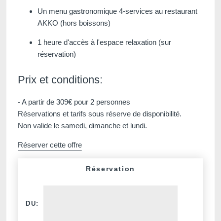
Un menu gastronomique 4-services au restaurant
AKKO (hors boissons)
1 heure d'accès à l'espace relaxation (sur
réservation)
Martin's Klooster
Martin's Patershof
Prix et conditions:
Louvain, 4*
Malines, 4*
- A partir de 309€ pour 2 personnes
Réservations et tarifs sous réserve de disponibilité.
Non valide le samedi, dimanche et lundi.
Réserver cette offre
Réservation
Martin's Dream Hotel
Martin's Red
DU:
Mons, 4*
Tubize, 4*