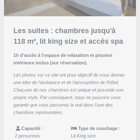
conservation des données est de 3ans. V
rectification, de portabilité, d'effacement
traitement. Vous pouvez vous opposer 
concernant et disposez du droit de reti
Les suites : chambres jusqu'à
nous contactant directement. Vous avez l
118 m², lit king size et accès spa
réclamation auprès d'une autorité de co
de données à caractère personnel ne r
1h d’accès à l'espace de relaxation et piscieni
vigueur.
intérieure inclus (sur réservation).
Les photos sur ce site ont pour objectif de vous donner
une idée de l’ambiance et de l’atmosphère de l’hôtel.
Chacune de nos chambres est unique et possède son
propre style. Par conséquent, nous ne pouvons vous
garantir que vous passerez la nuit dans l’une des
chambres représentées.
Capacité :
Type de couchage :
2 personnes
Lit King size