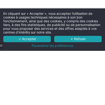
Chien
20€ par nuit - max. 15kg 
En cliquant sur « Accepter », vous acceptez l’utilisation de
cookies à usages techniques nécessaires à son bon
Martin's Rentmeesterij 4****
fonctionnement, ainsi que des cookies, y compris des cookies
tiers, à des fins statistiques, de publicité ou de personnalisation
L'hôtel
pour vous proposer des services et des offres adaptés à vos
Room ser
centres d’intérêts sur notre site.
Chambres
Room service possible 7/7 de 7h 
✓ Accepter
✗ Refuser
15 €)
Services
Paramétrer les préférences
Alentours
Infos pratiques
Personnes suppl
Salle de
Chambre
Contact & accès
En chambre Charming et cat
bain
Cosy de
- Jusqu'à 12 ans : 30 € par nui
moderne
25m²
- Plus de 12 ans : 50 € par nui
avec
avec lit
RÉSERVER
douche
queen
à
size et
l'italienne
TV à
Conditions d'a