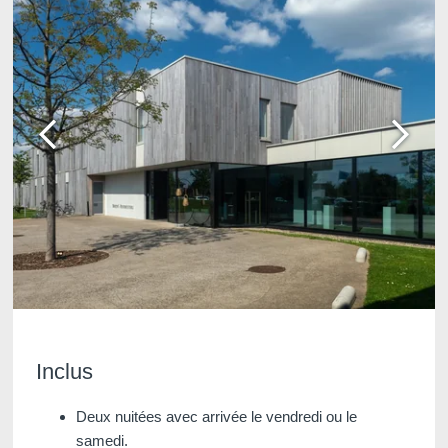
Martin's Château du
Martin's Manoir
Lac
Genval, 4*
Genval, 5*
Martin's Louvain-la-
Martin's All Suites
Neuve
Louvain-la-Neuve, 4*
Louvain-la-Neuve, 3*
Inclus
Deux nuitées avec arrivée le vendredi ou le
samedi.