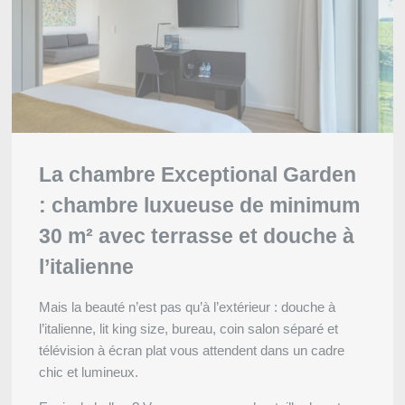
Rentmeesterij
4****
Kasteelstraat 2, 3740
Bilzen, Belgique
+32 89 44 21 21
Contactez-nous
mrm@martinshotels.com
La chambre Exceptional Garden
RÉSERVER
RÉSERVER
Français
English
Nederlands
: chambre luxueuse de minimum
Team-building
30 m² avec terrasse et douche à
Deutsch
VOIR LES ACTIVITÉS ALENTOURS
VOTRE MESSAGE PARVIEND
l’italienne
Martin's Rentmeeste
Voir l'itinéraire
Mais la beauté n’est pas qu’à l’extérieur : douche à
l’italienne, lit king size, bureau, coin salon séparé et
*
Nom
:
télévision à écran plat vous attendent dans un cadre
chic et lumineux.