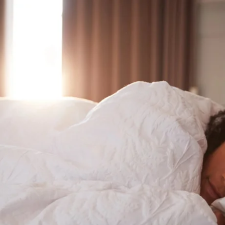
Que recherchez-vous ?
Choisissez votre hôtel :
Martin's
Martin's Relais
Rentmeesterij
Bruges, 4*
Bilzen, 4*