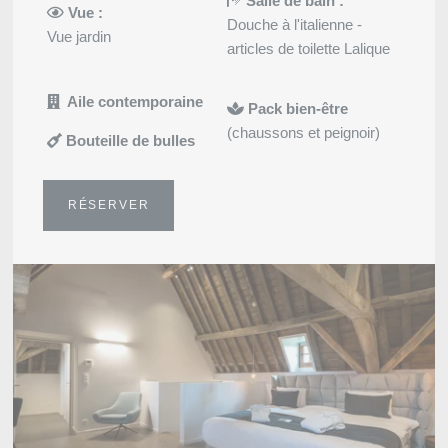
Salle de bain :
promotions et offres exclus
Vue :
Douche à l'italienne -
Vue jardin
Oui
, je souhaite recevoir 
articles de toilette Lalique
promotions et offres exclusiv
Non
, je ne souhaite pas r
Aile contemporaine
Pack bien-être
promotions et offres exclusiv
(chaussons et peignoir)
Bouteille de bulles
RÉSERVER
ENV
Les informations recueillies sur ce formu
traitement destiné exclusivement au tra