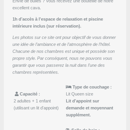
Envie de bulles ? Vous recevez une bouteille de notre
*
Prénom
:
excellent cava.
1h d’accès à l'espace de relaxation et piscine
intérieure inclus (sur réservation).
*
Email
:
Les photos sur ce site ont pour objectif de vous donner
une idée de l’ambiance et de l’atmosphère de l’hôtel.
*
Chacune de nos chambres est unique et possède son
Téléphone
:
propre style. Par conséquent, nous ne pouvons vous
garantir que vous passerez la nuit dans l’une des
chambres représentées.
*
Message
:
Mariages
Type de couchage :
Capacité :
Lit Queen size
2 adultes + 1 enfant
Lit d'appoint sur
(utilisant un lit d'appoint)
demande et moyennant
supplément.
Souhaitez-vous recevoir de