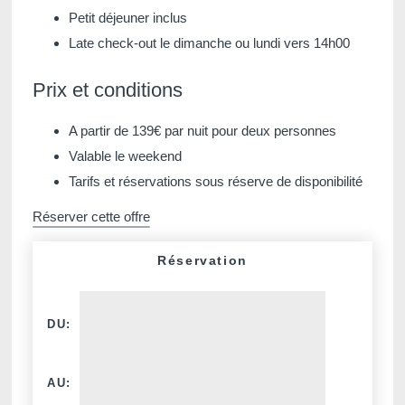
Petit déjeuner inclus
Late check-out le dimanche ou lundi vers 14h00
Prix et conditions
Martin's Klooster
Martin's Patershof
A partir de 139€ par nuit pour deux personnes
Louvain, 4*
Malines, 4*
Valable le weekend
Tarifs et réservations sous réserve de disponibilité
Réserver cette offre
Réservation
DU:
Martin's Dream Hotel
Martin's Red
AU:
Mons, 4*
Tubize, 4*