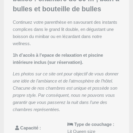
bulles et bouteille de bulles
Continuez votre parenthèse en savourant des instants
complices dans le grand lit double, en dégustant une
boisson du minibar ou en lézardant dans notre
wellness.
1h d’accès à l'epace de relaxation et piscine
Accueil
intérieure inclus (sur réservation).
Chambres
Les photos sur ce site ont pour objectif de vous donner
Restaurant
une idée de l’ambiance et de l’atmosphère de l’hôtel.
Bar
Bien-être
Chacune de nos chambres est unique et possède son
Alentours
propre style. Par conséquent, nous ne pouvons vous
Offres
garantir que vous passerez la nuit dans l’une des
Galerie
chambres représentées.
Contact
Evènements
Type de couchage :
Capacité :
Lit Queen size