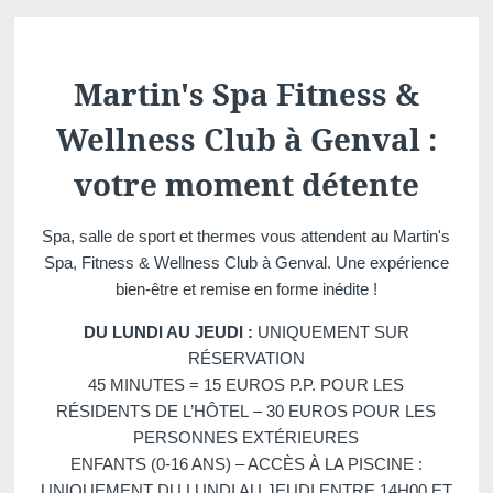
Martin's Château du
Martin's Manoir
Lac
Genval, 4*
Genval, 5*
Martin's Spa Fitness &
Wellness Club à Genval :
votre moment détente
Spa, salle de sport et thermes vous attendent au Martin's
Spa, Fitness & Wellness Club à Genval. Une expérience
bien-être et remise en forme inédite !
Martin's Louvain-la-
Martin's All Suites
DU LUNDI AU JEUDI :
UNIQUEMENT SUR
Neuve
RÉSERVATION
Louvain-la-Neuve, 4*
45 MINUTES = 15 EUROS P.P. POUR LES
Louvain-la-Neuve, 3*
RÉSIDENTS DE L’HÔTEL – 30 EUROS POUR LES
PERSONNES EXTÉRIEURES
ENFANTS (0-16 ANS) – ACCÈS À LA PISCINE :
UNIQUEMENT DU LUNDI AU JEUDI ENTRE 14H00 ET