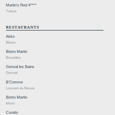
Contact
Martin's Red 4****
Tubize
Evènements
RESTAURANTS
Akko
Bilzen
Bistro Martin
Bruxelles
Localiser
Genval les Bains
Genval
Martin's
Réunions
B'Comme
Manoir
Louvain-la-Neuve
3***
Bistro Martin
Mons
Avenue Hoover 8, 1332
Curatio
Genval, Belgique