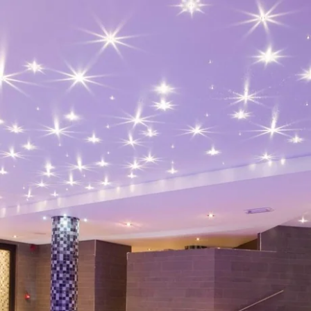
Que recherchez-vous ?
Choisissez votre hôtel :
Martin's
Martin's Relais
Rentmeesterij
Bruges, 4*
Bilzen, 4*