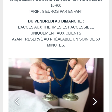
16H00
TARIF : 8 EUROS PAR ENFANT
DU VENDREDI AU DIMANCHE :
L’ACCÈS AUX THERMES EST ACCESSIBLE
Martin's Klooster
Martin's Patershof
UNIQUEMENT AUX CLIENTS
AYANT RÉSERVÉ AU PRÉALABLE UN SOIN DE 50
Louvain, 4*
Malines, 4*
MINUTES.
Martin's Dream Hotel
Martin's Red
Mons, 4*
Tubize, 4*