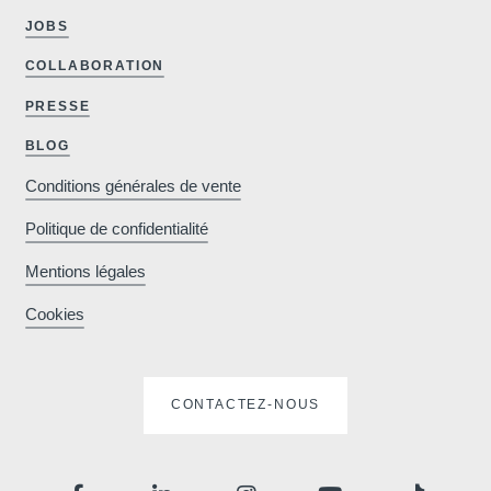
JOBS
COLLABORATION
*
Téléphone
:
PRESSE
BLOG
*
Message
:
Conditions générales de vente
Politique de confidentialité
Mentions légales
Cookies
Souhaitez-vous recevoir de
promotions et offres exclus
CONTACTEZ-NOUS
Oui
, je souhaite recevoir 
promotions et offres exclusiv
Non
, je ne souhaite pas r