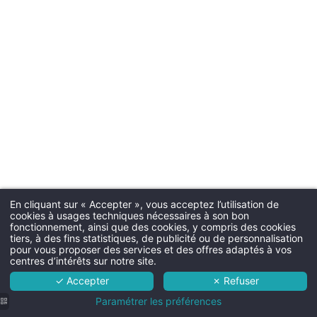
Parkin
Parking extérieur gra
Chien
30€ par nuit (un panier e
En cliquant sur « Accepter », vous acceptez l’utilisation de
cookies à usages techniques nécessaires à son bon
Martin's Manoir 3***
fonctionnement, ainsi que des cookies, y compris des cookies
Chambres comm
tiers, à des fins statistiques, de publicité ou de personnalisation
L'hôtel
Des chambres communicantes
pour vous proposer des services et des offres adaptés à vos
centres d’intérêts sur notre site.
demand
Chambres
✓ Accepter
✗ Refuser
Services
Paramétrer les préférences