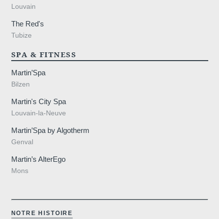
Louvain
+32 2 655 71 11
The Red's
Contactez-nous
contact.cdl@martinshotels.com
Tubize
RÉSERVER
RÉSERVER
SPA & FITNESS
Français
English
Nederlands
Martin’Spa
Deutsch
VOIR LES ACTIVITÉS ALENTOURS
VOTRE MESSAGE PARVIEND
Bilzen
Martin's Manoir 3**
Voir l'itinéraire
Martin's City Spa
Louvain-la-Neuve
*
Martin’Spa by Algotherm
Nom
:
Genval
Martin’s AlterEgo
*
Prénom
:
Mons
Mariages
*
Email
:
NOTRE HISTOIRE