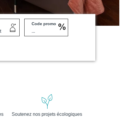
Code promo
Martin's Klooster
Louvain, 4*
es
Soutenez nos projets écologiques
Martin's Red
Tubize, 4*