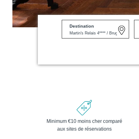
Destination
Martin's Louvain-la-Neuv
Louvain-la-Neuve, 3*
Minimum €10 moins cher comparé
Martin's Patershof
aux sites de réservations
Malines, 4*