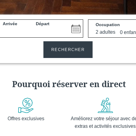
Arrivée
Départ
Occupation
e
Martin's All Suites
RECHERCHER
Louvain-la-Neuve, 4*
Pourquoi réserver en direct
Offres exclusives
Améliorez votre séjour avec d
Martin's Dream Hotel
extras et activités exclusives
Mons, 4*