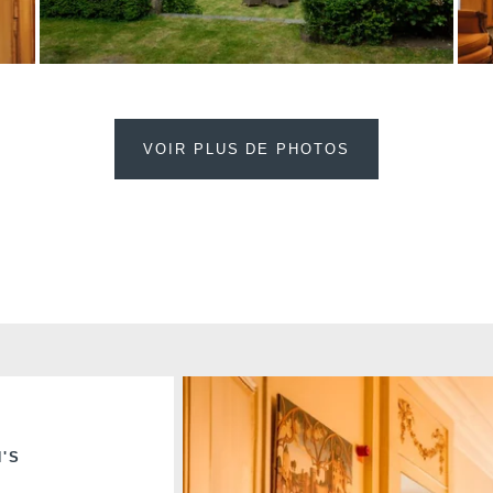
Cont
VOIR PLUS DE PHOTOS
VOTRE 
Marti
*
Nom
:
Prénom
'S