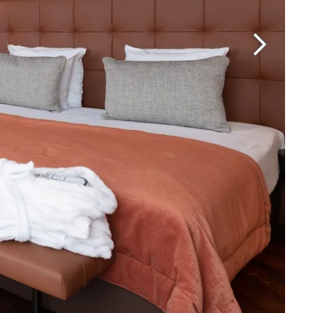
Martin's Brugge
Bruges, 3*
Martin's Manoir
Genval, 4*