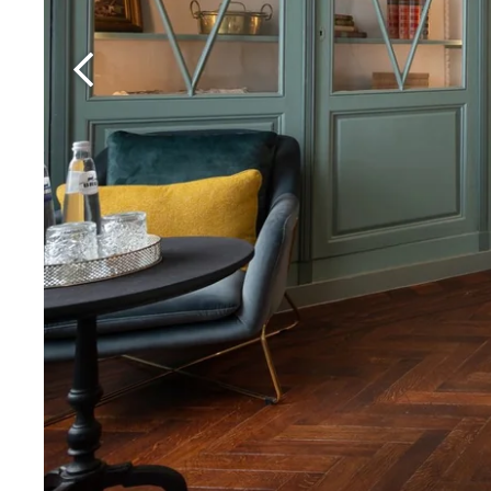
Martin's Rentmeesterij
Bilzen, 4*
Martin's Brussels EU
Bruxelles, 4*