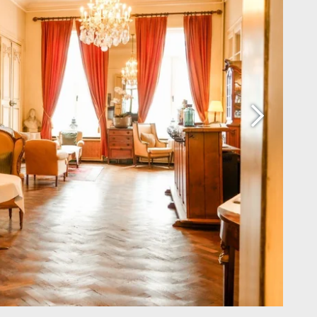
*
one
:
*
e
:
Pourquoi réserver en direct ?
ez-vous recevoir des e-mails avec des promotions et
exclusives ?
Offres exclusives
Améliorez votre séjour
avec des extras et
je souhaite recevoir des e-mails avec des promotions et