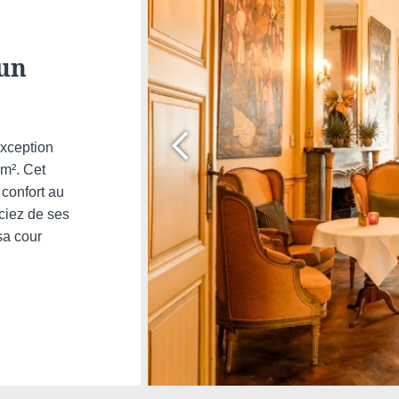
*
Email
:
'un
Téléph
exception
Messag
 m². Cet
 confort au
ciez de ses
sa cour
Souhait
offres 
Minimum €10 moins
cher comparé aux sites
Oui
, 