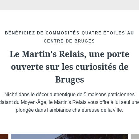
de réservations
offres e
Non
,
promotio
BÉNÉFICIEZ DE COMMODITÉS QUATRE ÉTOILES AU
CENTRE DE BRUGES
Le Martin's Relais, une porte
ouverte sur les curiosités de
Bruges
Niché dans le décor authentique de 5 maisons patriciennes
datant du Moyen-Âge, le Martin's Relais vous offre à lui seul un
plongée dans l'ambiance chaleureuse de la ville.
Les informat
exclusiveme
3ans. Vous bé
Check-in & Check-
ou une limi