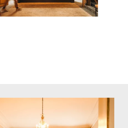
actez-nous
MESSAGE PARVIENDRA DIRECTEMENT À
n's Relais 4****
*
: