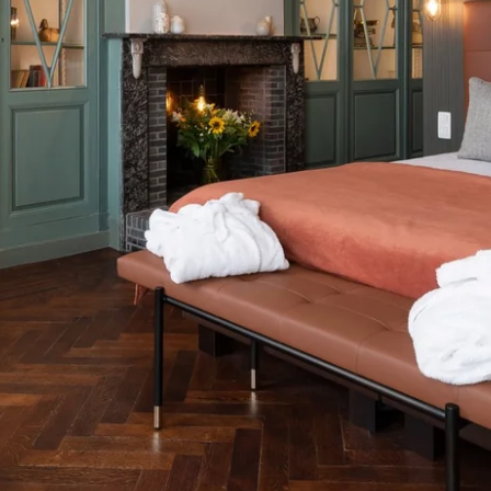
Martin's Relais
Bruges, 4*
Martin's Château du Lac
Genval, 5*