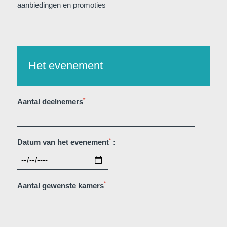
aanbiedingen en promoties
Het evenement
Martin's Klooster
Martin's Patershof
Louvain, 4*
Malines, 4*
*
Aantal deelnemers
*
Datum van het evenement
:
*
Aantal gewenste kamers
Martin's Dream Hotel
Martin's Red
Mons, 4*
Tubize, 4*