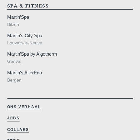
SPA & FITNESS
Martin’Spa
Bilzen
artinsho
Martin's City Spa
Louvain-la-Neuve
Martin’Spa by Algotherm
Bruikbare i
Genval
Martin’s AlterEgo
Bergen
ONS VERHAAL
Check-in & C
Waarom online
JOBS
Aankomsttij
COLLABS
Vertrektijd: