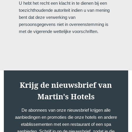
U hebt het recht een klacht in te dienen bij een
*
Naam
:
toezichthoudende autoriteit indien u van mening
bent dat deze verwerking van
persoonsgegevens niet in overeenstemming is
met de vigerende wettelijke voorschriften.
*
Voornaam
:
*
E-mail
:
Krijg de nieuwsbrief van
*
Telefoon
:
Martin's Hotels
*
Bericht
:
De abonnees van onze nieuwsbrief krijgen alle
aanbiedingen en promoties die onze hotels en andere
etablissementen met een restaurant of een spa
aanbieden. Schrijf in op de nieuwsbrief, zodat je die