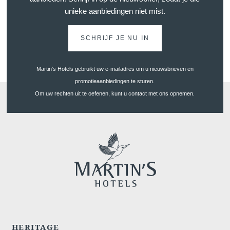
unieke aanbiedingen niet mist.
SCHRIJF JE NU IN
Wilt u e-mails ontvangen m
aanbiedingen?
Martin's Hotels gebruikt uw e-mailadres om u nieuwsbrieven en
Ja
, ik wil graag e-mails 
promotieaanbiedingen te sturen.
aanbiedingen en promoties
Om uw rechten uit te oefenen, kunt u contact met ons opnemen.
Nee
, ik wil geen e-mails 
aanbiedingen en promoties
VALI
HERITAGE