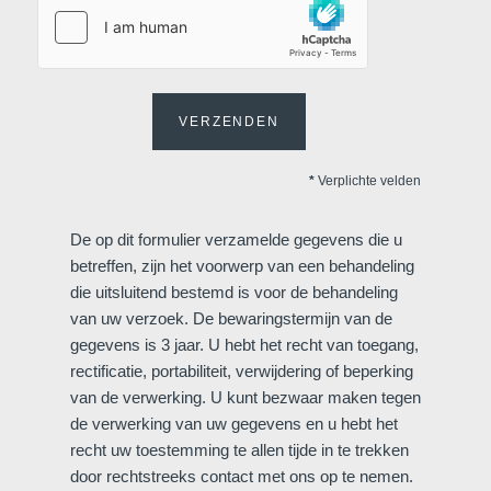
VERZENDEN
Home
*
Verplichte velden
Kamers
Bar
De op dit formulier verzamelde gegevens die u
Omgeving
Galerij
betreffen, zijn het voorwerp van een behandeling
Aanbiedingen
die uitsluitend bestemd is voor de behandeling
Contacteer ons
Contact
van uw verzoek. De bewaringstermijn van de
gegevens is 3 jaar. U hebt het recht van toegang,
Evenementen
Français
English
Nederlands
rectificatie, portabiliteit, verwijdering of beperking
van de verwerking. U kunt bezwaar maken tegen
Deutsch
GAAT UW BERICHT RECHTS
de verwerking van uw gegevens en u hebt het
Martin's Relais 4**
recht uw toestemming te allen tijde in te trekken
door rechtstreeks contact met ons op te nemen.