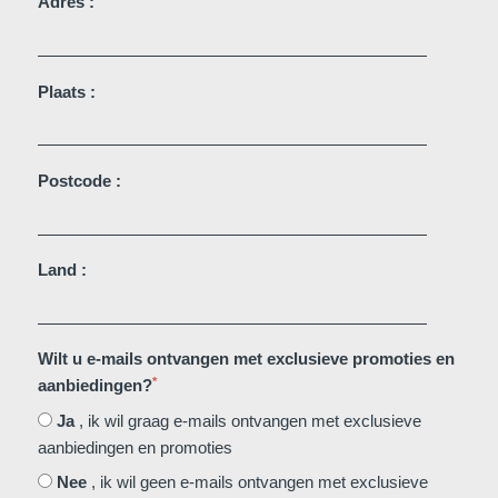
Adres :
Martin's Château du
Martin's Manoir
Lac
Genval, 4*
Genval, 5*
Plaats :
Postcode :
Land :
Martin's Louvain-la-
Martin's All Suites
Neuve
Wilt u e-mails ontvangen met exclusieve promoties en
Louvain-la-Neuve, 4*
*
aanbiedingen?
Louvain-la-Neuve, 3*
Ja
, ik wil graag e-mails ontvangen met exclusieve
aanbiedingen en promoties
Nee
, ik wil geen e-mails ontvangen met exclusieve