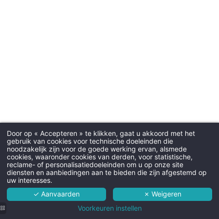
Parker
Gratis buitenparking
Honde
Door op « Accepteren » te klikken, gaat u akkoord met het
20€ per nacht - max. 15kg - we 
gebruik van cookies voor technische doeleinden die
mee te ne
noodzakelijk zijn voor de goede werking ervan, alsmede
Martin's Rentmeesterij 4****
cookies, waaronder cookies van derden, voor statistische,
reclame- of personalisatiedoeleinden om u op onze site
Hotel
diensten en aanbiedingen aan te bieden die zijn afgestemd op
uw interesses.
Kamers
✓ Aanvaarden
✗ Weigeren
Room ser
Diensten
Voorkeuren instellen
Roomservice is mogelijk 7/7