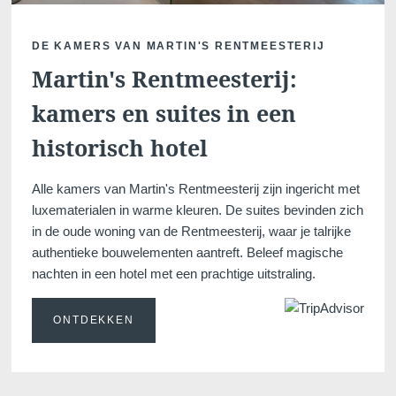
DE KAMERS VAN MARTIN'S RENTMEESTERIJ
Martin's Rentmeesterij:
kamers en suites in een
Martin's Klooster
Martin's Patershof
historisch hotel
Louvain, 4*
Malines, 4*
Alle kamers van Martin's Rentmeesterij zijn ingericht met
luxematerialen in warme kleuren. De suites bevinden zich
in de oude woning van de Rentmeesterij, waar je talrijke
authentieke bouwelementen aantreft. Beleef magische
nachten in een hotel met een prachtige uitstraling.
ONTDEKKEN
Martin's Dream Hotel
Martin's Red
Mons, 4*
Tubize, 4*