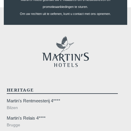
promotieaanbiedingen te sturen.
Om uw rechten uit te oefenen, kunt u contact met ons opnemen.
*
Telefoon
:
*
Bericht
:
Huwelijken
HERITAGE
Wilt u e-mails ontvangen m
Martin's Rentmeesterij 4****
aanbiedingen?
Bilzen
Ja
, ik wil graag e-mails 
Martin's Relais 4****
aanbiedingen en promoties
Brugge
Nee
, ik wil geen e-mails 