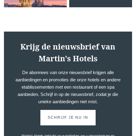
Contacteer ons
Français
English
Nederlands
Krijg de nieuwsbrief van
Teambuilding
Deutsch
GAAT UW BERICHT RECHTS
Martin's Hotels
Martin's Rentmeeste
De abonnees van onze nieuwsbrief krijgen alle
aanbiedingen en promoties die onze hotels en andere
*
Naam
:
etablissementen met een restaurant of een spa
aanbieden. Schrijf in op de nieuwsbrief, zodat je die
unieke aanbiedingen niet mist.
*
Voornaam
:
SCHRIJF JE NU IN
*
E-mail
:
Martin's Hotels gebruikt uw e-mailadres om u nieuwsbrieven en