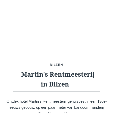
Wat zoek je ?
Kies uw hotel:
BILZEN
Martin's Rentmeesterij
in Bilzen
Martin's
Martin's Relais
Rentmeesterij
Bruges, 4*
Ontdek hotel Martin's Rentmeesterij, gehuisvest in een 13de-
Bilzen, 4*
eeuws gebouw, op een paar meter van Landcommanderij