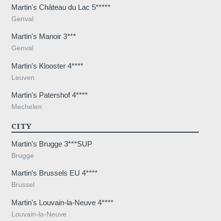
aanbiedingen en promoties
Martin's Château du Lac 5*****
Genval
Martin's Manoir 3***
Genval
Martin's Klooster 4****
Leuven
VALI
Martin's Patershof 4****
Mechelen
CITY
Dome
Martin's Brugge 3***SUP
Brugge
Martin's Brussels EU 4****
Brussel
Martin's Louvain-la-Neuve 4****
Louvain-la-Neuve