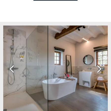
Martin's Château du
Martin's Manoir
Lac
Genval, 4*
Genval, 5*
Martin's Louvain-la-
Martin's All Suites
Neuve
Louvain-la-Neuve, 4*
Louvain-la-Neuve, 3*