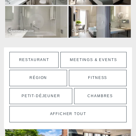
nous contactant directement. Vous avez l
réclamation auprès d'une autorité de co
de données à caractère personnel ne r
vigueur.
Charming Double
Charming Double
RESTAURANT
MEETINGS & EVENTS
RÉGION
FITNESS
PETIT-DÉJEUNER
CHAMBRES
AFFICHER TOUT