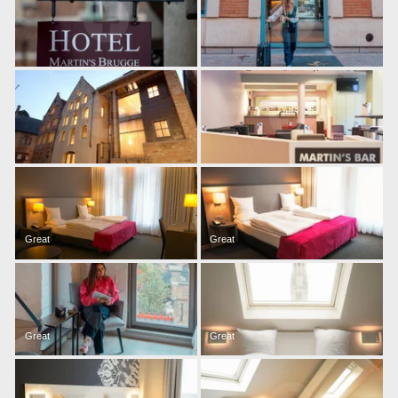
Great
Great
Hôtels
Localiser
Destinations
Martin's
Offres
Hotels
Great
Great
Restaurants
, ,
SPA