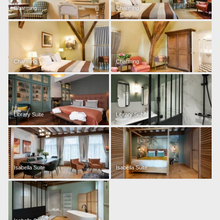
Charming
Charming
Charming
Charming
Library Suite
Library Suite
Isabella Suite
Isabella Suite