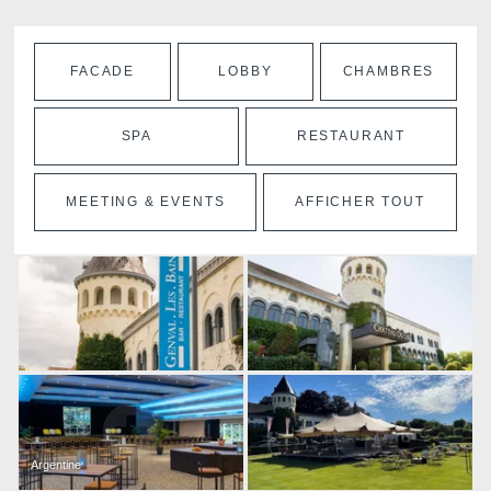
FACADE
LOBBY
CHAMBRES
SPA
RESTAURANT
MEETING & EVENTS
AFFICHER TOUT
Martin's Brugge
Martin's Brussels EU
Bruges, 3*
Bruxelles, 4*
Argentine