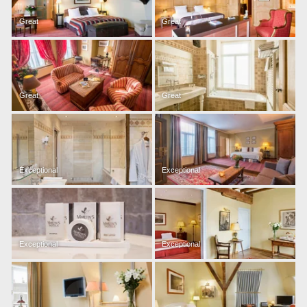
Great
Great
Great
Great
Exceptional
Exceptional
Exceptional
Exceptional