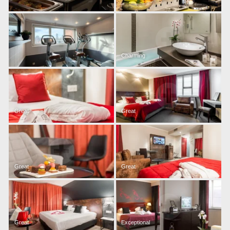
,
Charming
Great
Great
Great
Great
Great
Exceptional