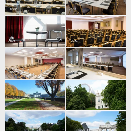
Topaz
Jade
Jade
Topaz
Topaz
Topaz