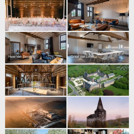
Schuur de Balije
Heer Van Biesen
Heer Van Biesen
Graaf Van Loon
Schuur de Balije