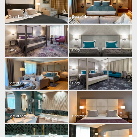
Great Lake View
Best of Home
Cosy
Cosy
Voir tous nos hôtels
Best of Home
Cosy
Best of home
Charming