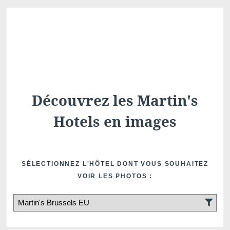
Que recherchez-vous ?
Choisissez votre hôtel :
Découvrez les Martin's
Hotels en images
SÉLECTIONNEZ L'HÔTEL DONT VOUS SOUHAITEZ
VOIR LES PHOTOS :
Martin's
Martin's Relais
Rentmeesterij
Bruges, 4*
Bilzen, 4*