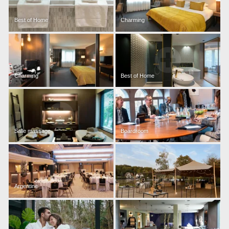
Best of Home
Charming
Charming
Best of Home
Salle massage
Boardroom
Argentine