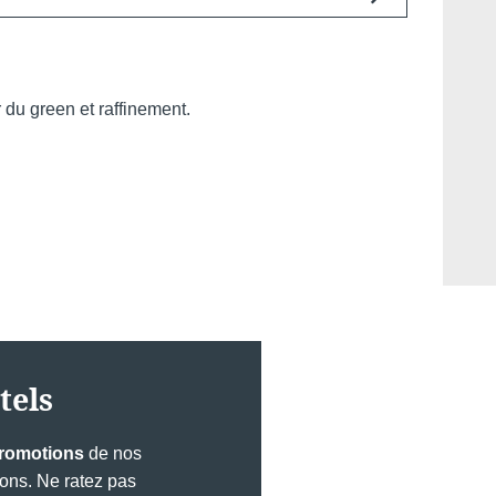
s
. Faire appel à nos services, c'est aussi
blier des
horaires optimisés
, des
offres
ndu, un
accueil personnalisé
.
*
one
:
r du green et raffinement.
*
e
:
Pourquoi réserver en direct ?
tels
ez-vous recevoir des e-mails avec des promotions et
exclusives ?
Offres exclusives
Améliorez votre séjour
promotions
de nos
avec des extras et
je souhaite recevoir des e-mails avec des promotions et
sons. Ne ratez pas