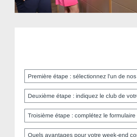
Première étape : sélectionnez l'un de no
Faites votre choix parmi l'un de nos
12 hôtels ave
Deuxième étape : indiquez le club de votr
Il vous suffit de choisir votre parcours de golf, l
Troisième étape : complétez le formulaire
visite.
Complétez le formulaire de réservation
pour obt
Quels avantages pour votre week-end con