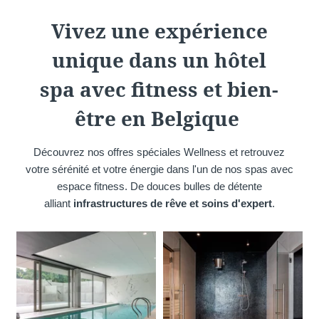
Martin's Château du
Martin's Manoir
Vivez une expérience
Lac
Genval, 4*
Genval, 5*
unique dans un hôtel
spa
avec fitness et bien-
être
en Belgique
Découvrez nos offres spéciales Wellness et retrouvez
votre sérénité et votre énergie dans l'un de nos spas avec
espace fitness. De douces bulles de détente
alliant
infrastructures de rêve et soins d'expert
.
Martin's Louvain-la-
Martin's All Suites
Neuve
Louvain-la-Neuve, 4*
Louvain-la-Neuve, 3*