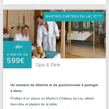
MARTIN'S CHÂTEAU DU LAC 5*****
-10
%
A PARTIR DE
599
€
Spa & Dine
Hôtels
Localiser
Destinations
Martin's
Un moment de détente et de grastronomie à partager
Offres
à deux.
Hotels
Restaurants
Profitez d’un séjour au Martin’s Château du Lac alliant
, ,
bien-être et plaisirs de la table.
SPA