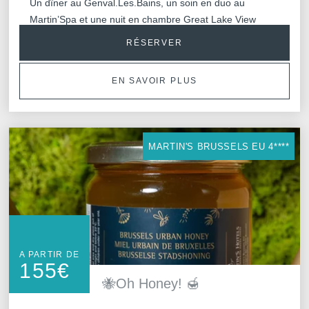
Un dîner au Genval.Les.Bains, un soin en duo au
Meeting & Events
Martin’Spa et une nuit en chambre Great Lake View
Hockey World Cup
avec petit-déjeuner inclus.
Contactez-nous
RÉSERVER
RÉSERVER
Long séjour
RÉSERVER
VOIR LES ACTIVITÉS ALENTOURS
Galerie
EN SAVOIR PLUS
Blog
Voir l'itinéraire
VOTRE MESSAGE PARVIEND
Martin's Hotels
MARTIN'S BRUSSELS EU 4****
*
Nom
:
Français
English
Nederlands
Deutsch
*
Prénom
:
A PARTIR DE
155
€
🐝Oh Honey! 🍯
*
Email
: