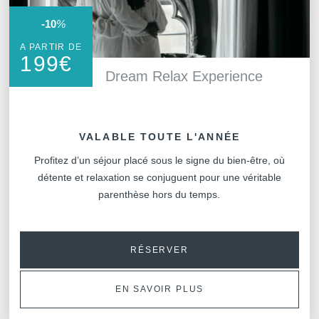
promotions et offres exclusiv
-10
%
A PARTIR DE
199
€
Dream Relax Experience
ENV
VALABLE TOUTE L'ANNÉE
Profitez d’un séjour placé sous le signe du bien-être, où
détente et relaxation se conjuguent pour une véritable
parenthèse hors du temps.
Les informations recueillies sur ce formu
traitement destiné exclusivement au tra
RÉSERVER
conservation des données est de 3ans. V
rectification, de portabilité, d'effacement
traitement. Vous pouvez vous opposer 
EN SAVOIR PLUS
concernant et disposez du droit de reti