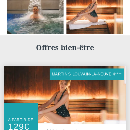
Offres bien-être
Voir tous nos hôtels
MARTIN'S LOUVAIN-LA-NEUVE 4****
A PARTIR DE
129
€