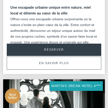
Une escapade urbaine unique entre nature, miel
local et détente au cœur de la ville
*
Téléphone
:
Offrez-vous une escapade urbaine surprenante où la
nature s’invite en plein cœur de la ville. Entre confort et
authenticité, découvrez un séjour unique autour du miel
*
de nos propres ruches, symbole d’un savoir-faire local et
Message
:
engagé. Une expérience douce et originale qui allie
détente, découverte et gourmandise au rythme de la
RÉSERVER
capitale.
EN SAVOIR PLUS
Souhaitez-vous recevoir de
promotions et offres exclus
MARTIN'S DREAM HOTEL 4****
Oui
, je souhaite recevoir 
promotions et offres exclusiv
Non
, je ne souhaite pas r