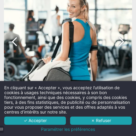
En cliquant sur « Accepter », vous acceptez l’utilisation de
cookies à usages techniques nécessaires à son bon
Martin's Hotels
fonctionnement, ainsi que des cookies, y compris des cookies
tiers, à des fins statistiques, de publicité ou de personnalisation
Un hôtel avec espace fitness
L'hôtel
pour vous proposer des services et des offres adaptés à vos
centres d’intérêts sur notre site.
pour garder la forme à tout
Chambres
✓ Accepter
✗ Refuser
Services
moment
Paramétrer les préférences