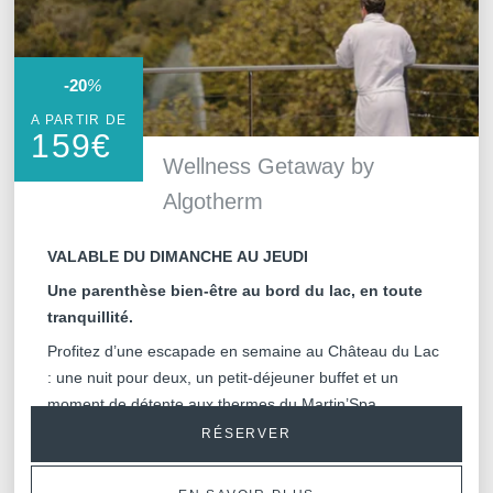
-20
%
A PARTIR DE
159
€
Wellness Getaway by
Algotherm
VALABLE DU DIMANCHE AU JEUDI
Une parenthèse bien-être au bord du lac, en toute
tranquillité.
Profitez d’une escapade en semaine au Château du Lac
: une nuit pour deux, un petit-déjeuner buffet et un
moment de détente aux thermes du Martin’Spa.
L’idéal pour se ressourcer, loin de l’agitation.
RÉSERVER