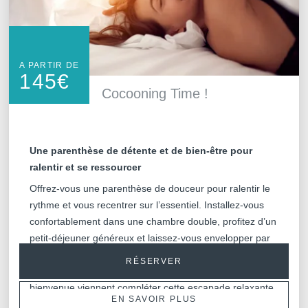
A PARTIR DE
145
€
Cocooning Time !
Une parenthèse de détente et de bien-être pour
ralentir et se ressourcer
Offrez-vous une parenthèse de douceur pour ralentir le
rythme et vous recentrer sur l’essentiel. Installez-vous
confortablement dans une chambre double, profitez d’un
petit-déjeuner généreux et laissez-vous envelopper par
une attention bien-être avec votre coffret Nuxe en
RÉSERVER
chambre. Sauna privatisé, moment fitness et boisson de
bienvenue viennent compléter cette escapade relaxante,
EN SAVOIR PLUS
sans oublier le luxe ultime : prendre son temps, jusqu’au