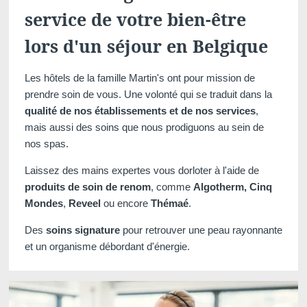
Pourquoi réserver
service de votre bien-être
lors d'un séjour en Belgique
Minimum €10 moins
Les hôtels de la famille Martin's ont pour mission de
cher comparé aux
prendre soin de vous. Une volonté qui se traduit dans la
sites de réservations
qualité de nos établissements et de nos services
,
mais aussi des soins que nous prodiguons au sein de
nos spas.
Laissez des mains expertes vous dorloter à l'aide de
Améliorez votre
So
produits de soin de renom
, comme
Algotherm,
Cinq
séjour avec des
Mondes
,
Reveel
ou encore
Thémaé
.
extras et activités
exclusives
Des
soins signature
pour retrouver une peau rayonnante
et un organisme débordant d'énergie.