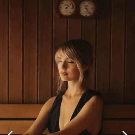
Que recherchez-vous ?
Choisissez votre hôtel :
Martin's
Martin's Relais
Rentmeesterij
Bruges, 4*
Bilzen, 4*