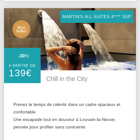
nous contactant directement. Vous avez l
réclamation auprès d'une autorité de co
de données à caractère personnel ne r
MARTIN'S ALL SUITES 4**** SUP
vigueur.
-30
%
A PARTIR DE
139
€
Chill in the City
Prenez le temps de ralentir dans un cadre spacieux et
confortable.
Une escapade tout en douceur à Louvain-la-Neuve,
pensée pour profiter sans contrainte.