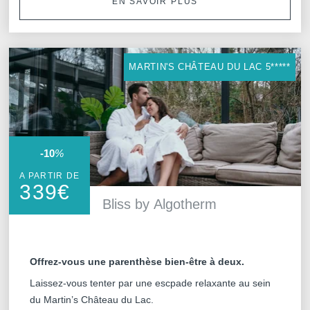
EN SAVOIR PLUS
MARTIN'S CHÂTEAU DU LAC 5*****
-10
%
A PARTIR DE
339
€
Bliss by Algotherm
Offrez-vous une parenthèse bien-être à deux.
Laissez-vous tenter par une escpade relaxante au sein
du Martin’s Château du Lac.