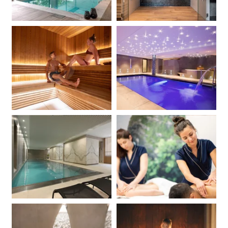
Martin's Klooster
Martin's Patershof
Louvain, 4*
Malines, 4*
Martin's Dream Hotel
Martin's Red
Mons, 4*
Tubize, 4*