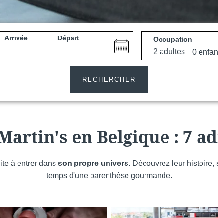
Arrivée
Départ
Occupation
e
Martin's All Suites
RECHERCHER
Louvain-la-Neuve, 4*
Martin's en Belgique : 7 ad
ite à entrer dans
son propre univers
. Découvrez leur histoire,
temps d'une parenthèse gourmande.
Martin's Dream Hotel
Mons, 4*