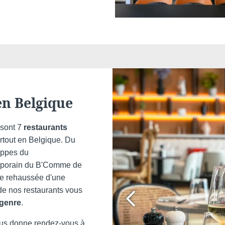
en Belgique
sont 7
restaurants
artout en Belgique. Du
eppes du
emporain du B'Comme de
se rehaussée d'une
de nos restaurants vous
 genre
.
vous donne rendez-vous à