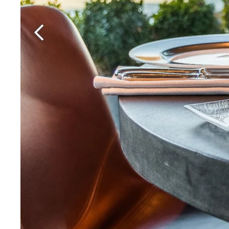
Martin's Rentmeesterij
Bilzen, 4*
Martin's Brussels EU
Bruxelles, 4*