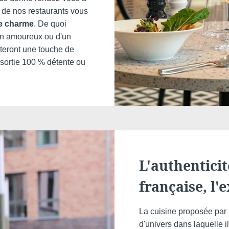
de nos restaurants vous
de charme
. De quoi
Cont
 en amoureux ou d'un
teront une touche de
 sortie 100 % détente ou
VOTRE 
Marti
*
Nom
:
L'authenticit
française, l'
Prénom
La cuisine proposée par n
d'univers dans laquelle 