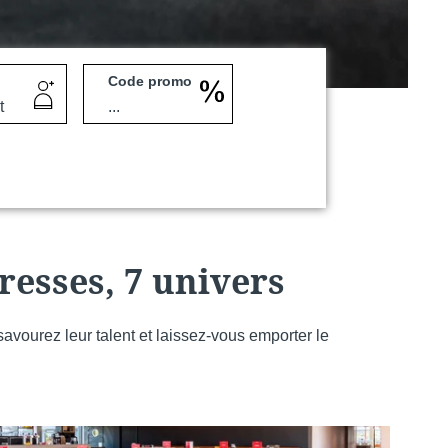
Code promo
Martin's Klooster
Louvain, 4*
resses, 7 univers
 savourez leur talent et laissez-vous emporter le
Martin's Red
Tubize, 4*