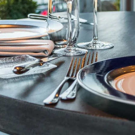
Martin's Relais
Bruges, 4*
Martin's Château du Lac
Genval, 5*