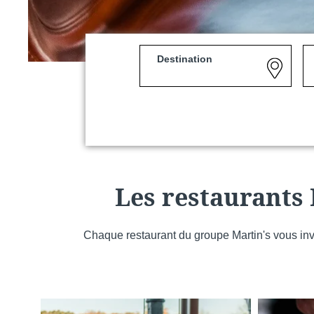
Destination
Martin's Louvain-la-Neuv
Louvain-la-Neuve, 3*
Les restaurants 
Chaque restaurant du groupe Martin's vous inv
Martin's Patershof
Malines, 4*