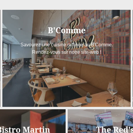
de réservations
offres e
Non
,
promotio
B'Comme
Savourez une cuisine raffinée au B'Comme.
Rendez-vous sur notre site-web !
B'COMME
Les informat
exclusiveme
3ans. Vous bé
Bistro Martin
The Red'
ou une limi