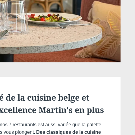
actez-nous
MESSAGE PARVIENDRA DIRECTEMENT À
n's Hotels
é de la cuisine belge et
excellence Martin's en plus
*
:
os 7 restaurants est aussi variée que la palette
ils vous plongent.
Des classiques de la cuisine