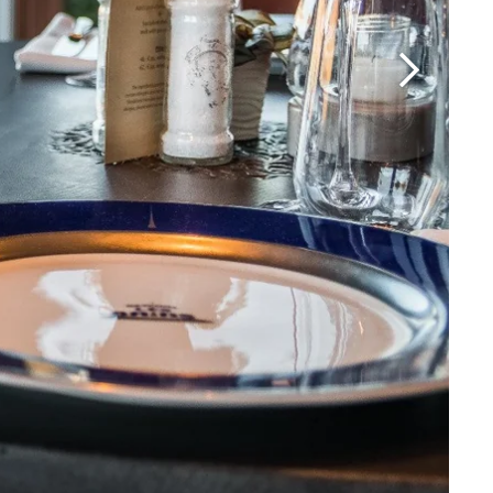
Martin's Brugge
Bruges, 3*
Martin's Manoir
Genval, 4*