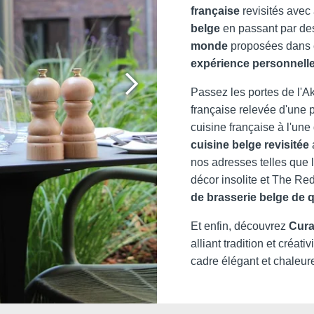
*
Email
:
française
revisités avec 
belge
en passant par des
monde
proposées dans c
expérience personnelle 
Téléph
Passez les portes de l'
française relevée d'une 
cuisine française à l'un
Messag
cuisine belge revisitée
nos adresses telles que 
décor insolite et The Re
de brasserie belge de q
Et enfin, découvrez
Cura
alliant tradition et créativ
Souhait
cadre élégant et chaleur
offres 
Minimum €10 moins
cher comparé aux sites
Oui
, 