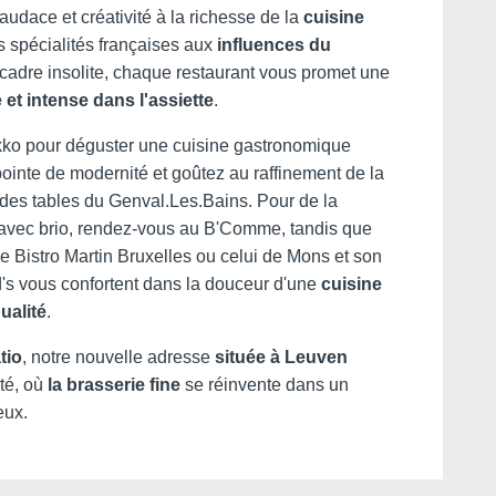
audace et créativité à la richesse de la
cuisine
 spécialités françaises aux
influences du
adre insolite, chaque restaurant vous promet une
et intense dans l'assiette
.
*
one
:
Akko pour déguster une cuisine gastronomique
pointe de modernité et goûtez au raffinement de la
*
e des tables du Genval.Les.Bains. Pour de la
e
:
avec brio, rendez-vous au B'Comme, tandis que
le Bistro Martin Bruxelles ou celui de Mons et son
d's vous confortent dans la douceur d'une
cuisine
ualité
.
Pourquoi réserver en direct ?
tio
, notre nouvelle adresse
située à Leuven
ité, où
la brasserie fine
se réinvente dans un
ez-vous recevoir des e-mails avec des promotions et
eux.
exclusives ?
Offres exclusives
Améliorez votre séjour
avec des extras et
je souhaite recevoir des e-mails avec des promotions et