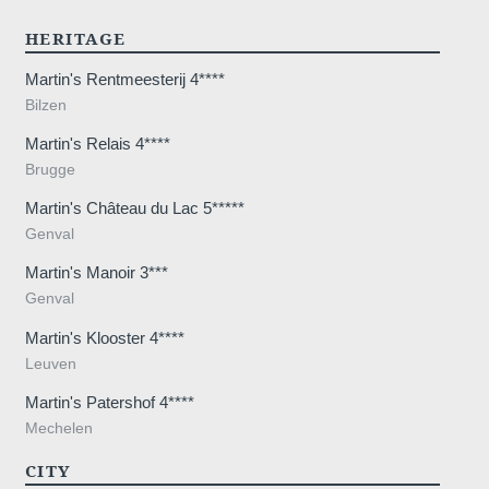
HERITAGE
Martin's Rentmeesterij 4****
Bilzen
Martin's Relais 4****
Wilt u e-mails ontvangen m
Brugge
aanbiedingen?
Martin's Château du Lac 5*****
Ja
, ik wil graag e-mails 
Genval
aanbiedingen en promoties
Martin's Manoir 3***
Nee
, ik wil geen e-mails 
Genval
aanbiedingen en promoties
Martin's Klooster 4****
Leuven
Martin's Patershof 4****
Mechelen
CITY
VALI