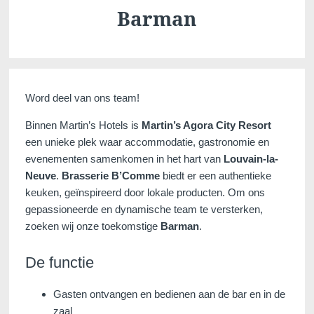
Barman
Martin's Klooster
Martin's Patershof
Word deel van ons team!
Louvain, 4*
Malines, 4*
Binnen Martin’s Hotels is
Martin’s Agora City Resort
een unieke plek waar accommodatie, gastronomie en
evenementen samenkomen in het hart van
Louvain-la-
Neuve
.
Brasserie B’Comme
biedt er een authentieke
keuken, geïnspireerd door lokale producten. Om ons
gepassioneerde en dynamische team te versterken,
zoeken wij onze toekomstige
Barman
.
De functie
Martin's Dream Hotel
Martin's Red
Gasten ontvangen en bedienen aan de bar en in de
Mons, 4*
Tubize, 4*
zaal