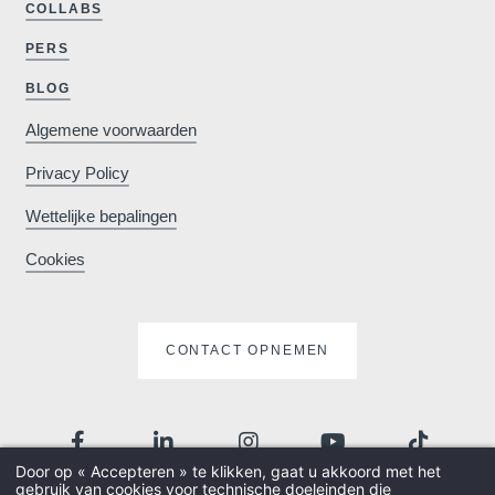
COLLABS
PERS
BLOG
Algemene voorwaarden
Waarom online
Privacy Policy
Wettelijke bepalingen
Minimaal €10
Cookies
goedkoper in
vergelijking met
boekingssites
CONTACT OPNEMEN
Verrijk uw verblijf
met exclusieve
Door op « Accepteren » te klikken, gaat u akkoord met het
gebruik van cookies voor technische doeleinden die