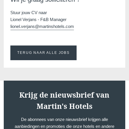
Stuur jouw CV naar
Lionel Verjans - F&B Manager
lionel.verjans@martinshotels.com
Hotels
Bestemmingen
TERUG NAAR ALLE JOBS
Aanbiedingen
Restaurants
SPA
Evenementen
Krijg de nieuwsbrief van
Hockey World Cup
Contacteer ons
Martin's Hotels
Lang verblijf
De abonnees van onze nieuwsbrief krijgen alle
Galerij
aanbiedingen en promoties die onze hotels en andere