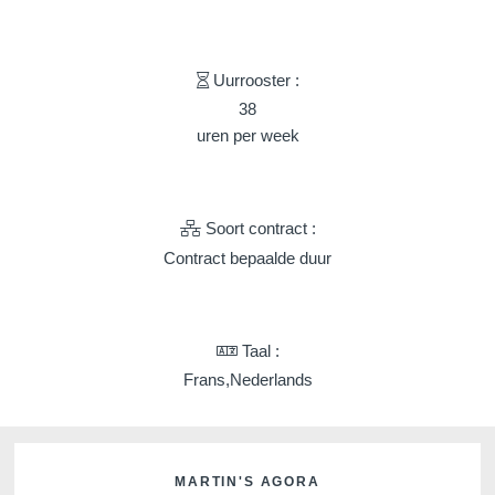
Martin's Château du
Martin's Manoir
Lac
Genval, 4*
Genval, 5*
Uurrooster :
38
uren per week
Soort contract :
Contract bepaalde duur
Martin's Louvain-la-
Martin's All Suites
Taal :
Neuve
Louvain-la-Neuve, 4*
Frans,Nederlands
Louvain-la-Neuve, 3*
MARTIN'S AGORA