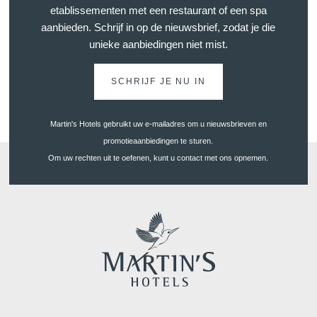
Blog
etablissementen met een restaurant of een spa
GAAT UW BERICHT RECHTS
aanbieden. Schrijf in op de nieuwsbrief, zodat je die
unieke aanbiedingen niet mist.
*
Naam
:
SCHRIJF JE NU IN
Français
English
Nederlands
*
Voornaam
:
Deutsch
Martin's Hotels gebruikt uw e-mailadres om u nieuwsbrieven en
promotieaanbiedingen te sturen.
Om uw rechten uit te oefenen, kunt u contact met ons opnemen.
*
E-mail
:
*
Telefoon
:
*
Bericht
: