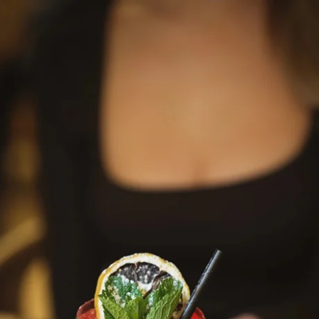
Wat zoek je ?
Kies uw hotel:
Martin's
Martin's Relais
Rentmeesterij
Bruges, 4*
Bilzen, 4*