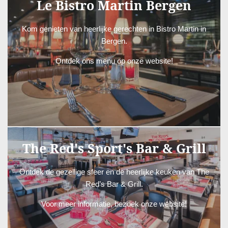
Le Bistro Martin Bergen
Kom genieten van heerlijke gerechten in Bistro Martin in
Bergen.
Ontdek ons menu op onze website!
LE BISTRO MARTIN
The Red's Sport's Bar & Grill
Ontdek de gezellige sfeer en de heerlijke keuken van The
Red’s Bar & Grill.
Voor meer informatie, bezoek onze website!
THE RED'S