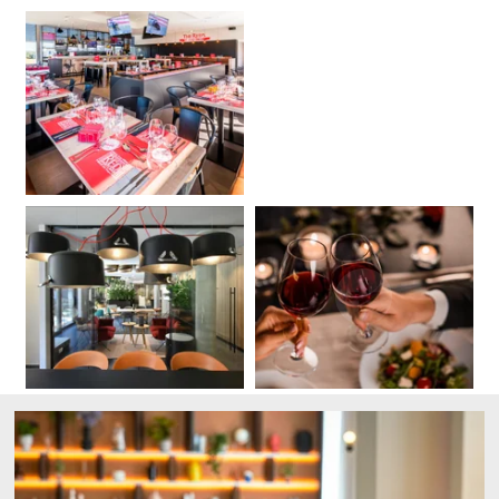
Martin's Klooster
Martin's Patershof
Louvain, 4*
Malines, 4*
Martin's Dream Hotel
Martin's Red
Mons, 4*
Tubize, 4*