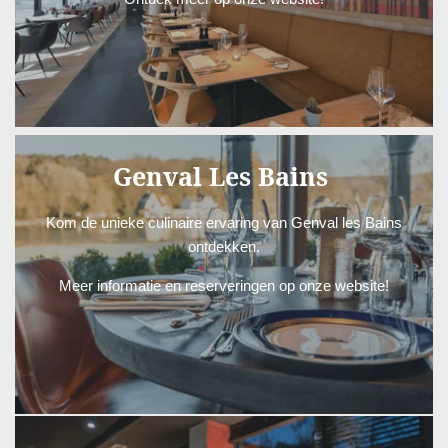
B'COMME
Genval Les Bains
Kom de unieke culinaire ervaring van Genval les Bains
ontdekken.
Meer informatie en reserveringen op onze website!
GENVAL LES BAINS