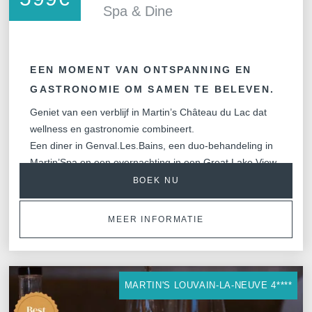
Spa & Dine
EEN MOMENT VAN ONTSPANNING EN
GASTRONOMIE OM SAMEN TE BELEVEN.
Geniet van een verblijf in Martin’s Château du Lac dat
wellness en gastronomie combineert.
Een diner in Genval.Les.Bains, een duo-behandeling in
Martin’Spa en een overnachting in een Great Lake View
kamer met ontbijt inbegrepen.
BOEK NU
MEER INFORMATIE
MARTIN'S LOUVAIN-LA-NEUVE 4****