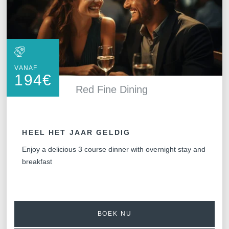
VALI
VANAF
194
€
Red Fine Dining
HEEL HET JAAR GELDIG
Enjoy a delicious 3 course dinner with overnight stay and
breakfast
BOEK NU