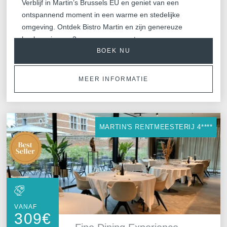
Verblijf in Martin’s Brussels EU en geniet van een
ontspannend moment in een warme en stedelijke
omgeving. Ontdek Bistro Martin en zijn genereuze
keuken via een 3-gangenmenu, ontworpen voor een
,
BOEK NU
eenvoudige en smaakvolle gastronomische ervaring.
Een ideaal verblijf om comfort en culinair genot
moeiteloos te combineren.
MEER INFORMATIE
MARTIN'S RENTMEESTERIJ 4****
VANAF
309
€