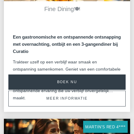
Fine Dining🍽️
*
Telefoon
:
*
Bericht
:
Een gastronomische en ontspannende ontsnapping
met overnachting, ontbijt en een 3-gangendiner bij
Curatio
Trakteer uzelf op een verblijf waar smaak en
ontspanning samenkomen. Geniet van een comfortabele
overnachting, een heerlijk ontbijt en een verfijnd 3-
BOEK NU
gangendiner bij Curatio. Een gastronomische en
Wilt u e-mails ontvangen m
ontspannende ervaring die uw verblijf onvergetelijk
aanbiedingen?
maakt.
MEER INFORMATIE
Ja
, ik wil graag e-mails 
aanbiedingen en promoties
Nee
, ik wil geen e-mails 
aanbiedingen en promoties
MARTIN'S RED 4****