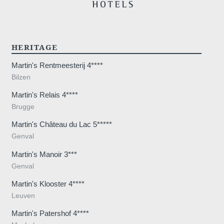
Waarom online
HERITAGE
Minimaal €10
Martin's Rentmeesterij 4****
goedkoper in
vergelijking met
Bilzen
boekingssites
Martin's Relais 4****
Brugge
Martin's Château du Lac 5*****
Genval
Verrijk uw verblijf
met exclusieve
Martin's Manoir 3***
extra's en activiteiten
Genval
Martin's Klooster 4****
Leuven
Martin's Patershof 4****