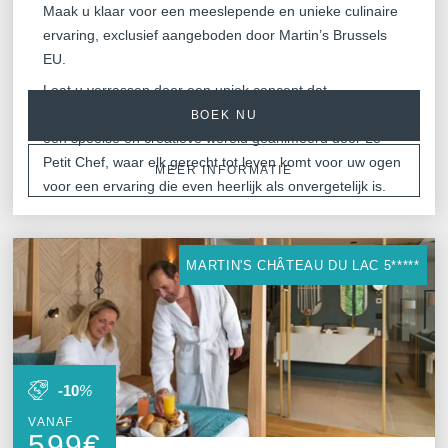
Maak u klaar voor een meeslepende en unieke culinaire
ervaring, exclusief aangeboden door Martin’s Brussels
EU.
Laat u verrassen door een uniek concept dat
gastronomie combineert met visuele animatie, en duik in
BOEK NU
een speelse en creatieve wereld geanimeerd door Le
Petit Chef, waar elk gerecht tot leven komt voor uw ogen
MEER INFORMATIE
voor een ervaring die even heerlijk als onvergetelijk is.
MARTIN'S CHÂTEAU DU LAC 5*****
-10
%
VANAF
599
€