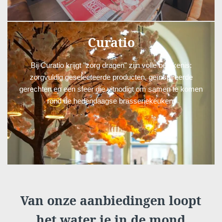
Curatio
Bij Curatio krijgt "zorg dragen" zijn volle betekenis:
zorgvuldig geselecteerde producten, geïnspireerde
gerechten en een sfeer die uitnodigt om samen te komen
rond de hedendaagse brasseriekeuken.
CURATIO
Van onze aanbiedingen loopt
het water je in de mond