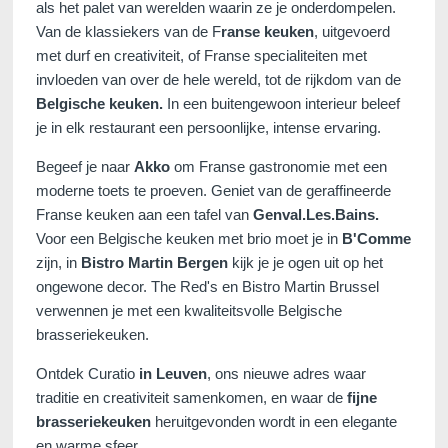
als het palet van werelden waarin ze je onderdompelen.
Van de klassiekers van de F
ranse keuken
, uitgevoerd
met durf en creativiteit, of Franse specialiteiten met
invloeden van over de hele wereld, tot de rijkdom van de
Belgische keuken.
In een buitengewoon interieur beleef
je in elk restaurant een persoonlijke, intense ervaring.
Begeef je naar
Akko
om Franse gastronomie met een
moderne toets te proeven. Geniet van de geraffineerde
Franse keuken aan een tafel van
Genval.Les.Bains.
Voor een Belgische keuken met brio moet je in
B'Comme
zijn, in
Bistro Martin Bergen
kijk je je ogen uit op het
ongewone decor. The Red's en Bistro Martin Brussel
verwennen je met een kwaliteitsvolle Belgische
brasseriekeuken.
Ontdek Curatio
in Leuven
, ons nieuwe adres waar
traditie en creativiteit samenkomen, en waar de
fijne
brasseriekeuken
heruitgevonden wordt in een elegante
en warme sfeer.