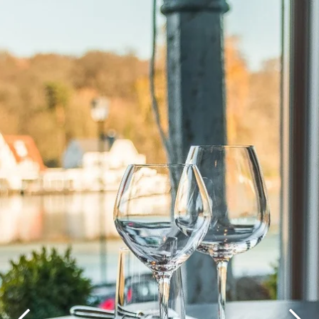
Wat zoek je ?
Kies uw hotel:
Martin's
Martin's Relais
Rentmeesterij
Bruges, 4*
Bilzen, 4*