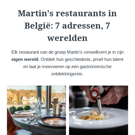
Martin's Château du
Martin's Manoir
Martin's restaurants in
Lac
Genval, 4*
Genval, 5*
België: 7 adressen, 7
werelden
Elk restaurant van de groep Martin's verwelkomt je in zijn
eigen wereld
. Ontdek hun geschiedenis, proef hun talent
en laat je meevoeren op een gastronomische
ontdekkingsreis.
Martin's Louvain-la-
Martin's All Suites
Neuve
Louvain-la-Neuve, 4*
Louvain-la-Neuve, 3*