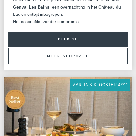
Evenementen
Genval Les Bains
, een overnachting in het Château du
Lac en ontbijt inbegrepen.
Hockey World Cup
Contacteer ons
Het essentiële, zonder compromis.
Lang verblijf
Galerij
BOEK NU
Blog
GAAT UW BERICHT RECHTS
MEER INFORMATIE
*
Naam
:
MARTIN'S KLOOSTER 4****
Français
English
Nederlands
*
Voornaam
:
Deutsch
*
E-mail
: