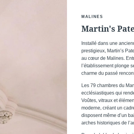
*
Email
:
MALINES
Martin's Pat
Téléph
Installé dans une ancien
prestigieux, Martin’s P
Messag
au cœur de Malines. Entr
l’établissement plonge s
charme du passé rencont
Les 79 chambres du Mart
ecclésiastiques qui rend
Voûtes, vitraux et élémen
moderne, créant un cadre 
Souhait
disposent même d’un bain
offres 
Minimum €10 moins
arches historiques de l’a
cher comparé aux sites
Oui
, 