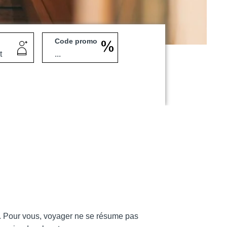
Code promo
Martin's Klooster
Louvain, 4*
Martin's Red
rte. Pour vous, voyager ne se résume pas
Tubize, 4*