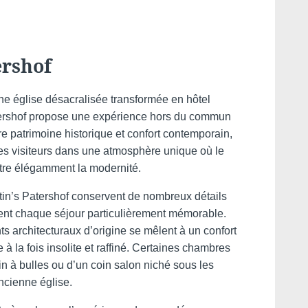
ershof
*
one
:
ne église désacralisée transformée en hôtel
atershof propose une expérience hors du commun
*
e
:
e patrimoine historique et confort contemporain,
es visiteurs dans une atmosphère unique où le
re élégamment la modernité.
in’s Patershof conservent de nombreux détails
Pourquoi réserver en direct ?
ent chaque séjour particulièrement mémorable.
ts architecturaux d’origine se mêlent à un confort
à la fois insolite et raffiné. Certaines chambres
ez-vous recevoir des e-mails avec des promotions et
 à bulles ou d’un coin salon niché sous les
exclusives ?
Offres exclusives
Améliorez votre séjour
ncienne église.
avec des extras et
je souhaite recevoir des e-mails avec des promotions et