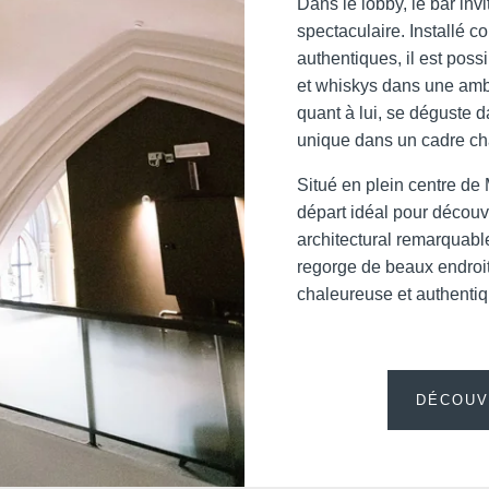
de réservations
offres e
Dans le lobby, le bar inv
spectaculaire. Installé c
Non
,
authentiques, il est poss
promotio
et whiskys dans une ambi
quant à lui, se déguste d
unique dans un cadre cha
Situé en plein centre de 
départ idéal pour découvr
architectural remarquabl
regorge de beaux endroit
chaleureuse et authentiq
DÉCOUV
Les informat
exclusiveme
3ans. Vous bé
ou une limi