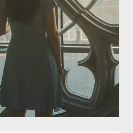
actez-nous
MESSAGE PARVIENDRA DIRECTEMENT À
n's Hotels
*
: