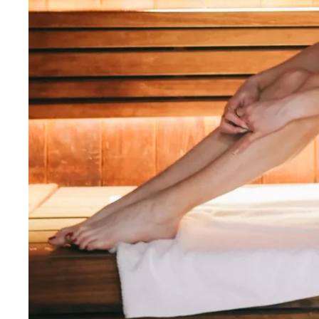
Martin's Rentmeesterij
Bilzen, 4*
Martin's Brussels EU
Bruxelles, 4*