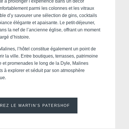
activités exclusives
xclusives
ite à prolonger l’expérience dans un décor
onfortablement parmi les colonnes et les vitraux
 je ne souhaite pas recevoir des e-mails avec des
ible d’y savourer une sélection de gins, cocktails
ns et offres exclusives
ance élégante et apaisante. Le petit-déjeuner,
Soutenez nos projets
ans la nef de l’ancienne église, offrant un moment
écologiques
rgé d’histoire.
Malines, l’hôtel constitue également un point de
ir la ville. Entre boutiques, terrasses, patrimoine
e et promenades le long de la Dyle, Malines
ENVOYER
s à explorer et séduit par son atmosphère
ue.
*
Champs obligatoires
REZ LE MARTIN’S PATERSHOF
ions recueillies sur ce formulaire, vous concernant font l'objet d'un traitement destiné
nt au traitement de votre demande. la durée de conservation des données est de
néficiez d'un droit d'accès, de rectification, de portabilité, d'effacement de celles-ci
tation du traitement. Vous pouvez vous opposer au traitement des données vous