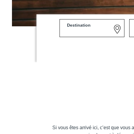
Destination
Martin's Louvain-la-Neuv
Louvain-la-Neuve, 3*
Martin's Patershof
Si vous êtes arrivé ici, c’est que vous
Malines, 4*