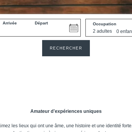
Arrivée
Départ
Occupation
e
Martin's All Suites
RECHERCHER
Louvain-la-Neuve, 4*
Amateur d'expériences uniques
Martin's Dream Hotel
 aimez les lieux qui ont une âme, une histoire et une identité fo
Mons, 4*