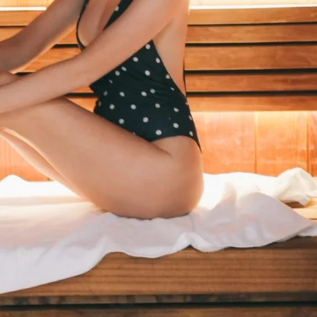
Martin's Relais
Bruges, 4*
Martin's Château du Lac
Genval, 5*