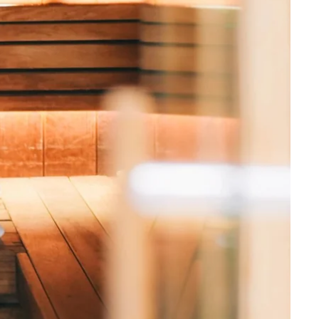
Martin's Brugge
Bruges, 3*
Martin's Manoir
Genval, 4*