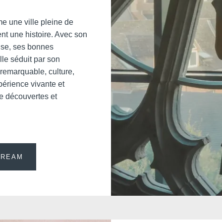
e une ville pleine de
Cont
t une histoire. Avec son
use, ses bonnes
le séduit par son
 remarquable, culture,
périence vivante et
VOTRE 
e découvertes et
Marti
*
Nom
:
DREAM
Prénom