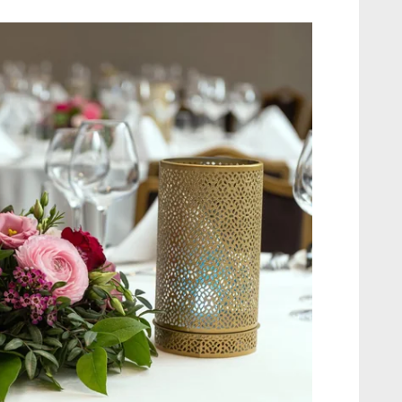
:
*
n
:
:
Waarom online boeken?
e-mails ontvangen met exclusieve promoties en
Exclusieve
Verrijk uw verblijf met
dingen?
aanbiedingen
exclusieve extra's en
ik wil graag e-mails ontvangen met exclusieve aanbiedingen
activiteiten