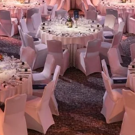
Martin's Relais
Bruges, 4*
Martin's Château du Lac
Genval, 5*