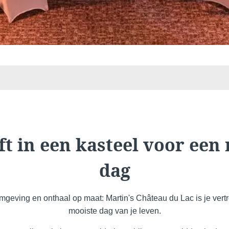
e
Martin's All Suites
Louvain-la-Neuve, 4*
oft in een kasteel voor een
dag
omgeving en onthaal op maat: Martin's Château du Lac is je vert
Martin's Dream Hotel
mooiste dag van je leven.
Mons, 4*