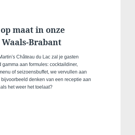
acteer ons
 op maat in onze
n Waals-Brabant
W BERICHT RECHTSTREEKS NAAR
Martin's Château du Lac zal je gasten
n's Château du Lac 5*****
 gamma aan formules: cocktaildiner,
p-menu of seizoensbuffet, we vervullen aan
e bijvoorbeeld denken van een receptie aan
als het weer het toelaat?
*
am
: