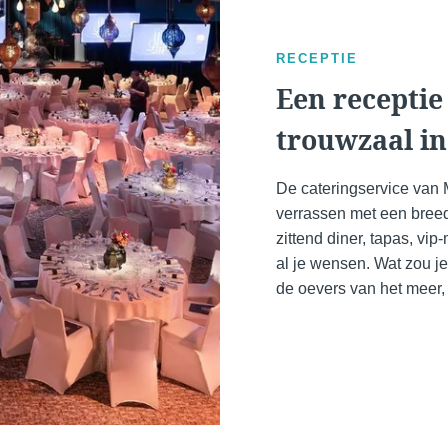
Cont
RECEPTIE
Een receptie
trouwzaal i
GAAT U
De cateringservice van 
Marti
verrassen met een breed
zittend diner, tapas, vi
al je wensen. Wat zou j
*
Naam
:
de oevers van het meer, 
Voorna