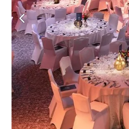
Martin's Rentmeesterij
Bilzen, 4*
Martin's Brussels EU
Bruxelles, 4*