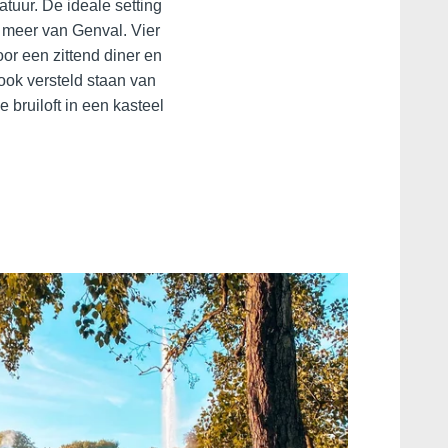
tuur. De ideale setting
t meer van Genval. Vier
or een zittend diner en
ok versteld staan ​​van
 bruiloft in een kasteel