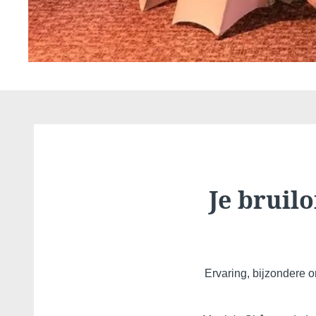
Martin's Louvain-la-Neuv
Louvain-la-Neuve, 3*
Je bruil
Ervaring, bijzondere 
Martin's Patershof
Malines, 4*