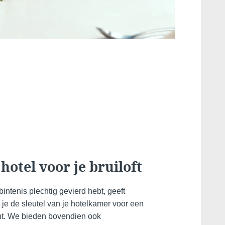
oties
 ik wil geen e-mails ontvangen met exclusieve
ingen en promoties
Steun onze
milieuprojecten
VALIDEER
*
Verplichte velden
hotel voor je bruiloft
Bruikbare infor
bintenis plechtig gevierd hebt, geeft
je de sleutel van je hotelkamer voor een
t. We bieden bovendien ook