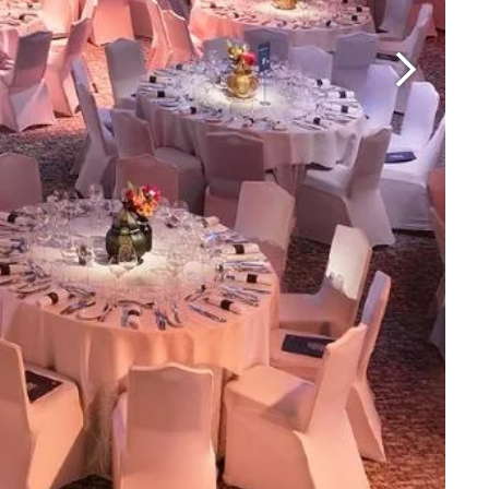
Martin's Brugge
Bruges, 3*
Martin's Manoir
Genval, 4*