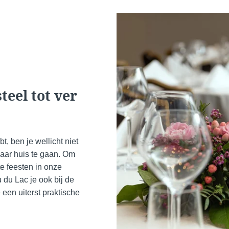
*
E-mail
Telefoo
teel tot ver
*
Bericht
, ben je wellicht niet
naar huis te gaan. Om
te feesten in onze
 du Lac je ook bij de
Wilt u 
een uiterst praktische
Minimaal €10
aanbie
goedkoper in
Ja
, 
vergelijking met