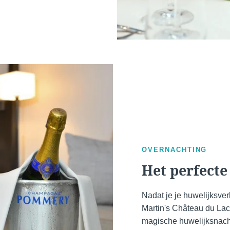
en prom
boekingssites
Nee
,
aanbied
OVERNACHTING
Het perfecte 
Nadat je je huwelijksver
Martin's Château du Lac 
magische huwelijksnach