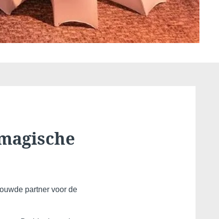
Martin's Klooster
Louvain, 4*
 magische
rouwde partner voor de
Martin's Red
Tubize, 4*