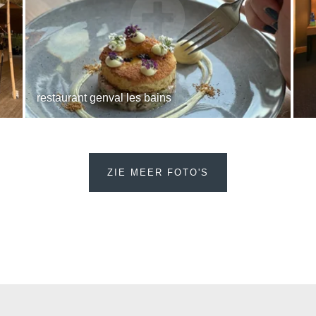
Cont
restaurant genval les bains
GAAT U
Marti
ZIE MEER FOTO'S
*
Naam
:
Voorna