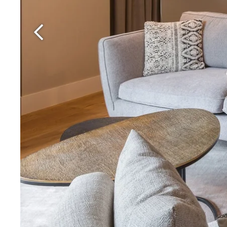
Martin's Rentmeesterij
Bilzen, 4*
Martin's Brussels EU
Bruxelles, 4*