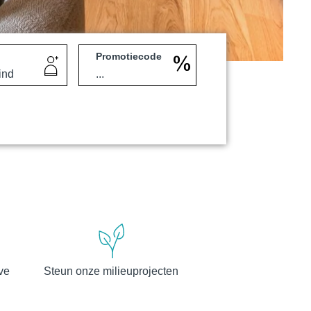
Promotiecode
Martin's Klooster
Louvain, 4*
eve
Steun onze milieuprojecten
Martin's Red
Tubize, 4*