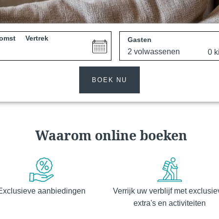
omst
Vertrek
Gasten
e
Martin's All Suites
BOEK NU
Louvain-la-Neuve, 4*
Waarom online boeken
Exclusieve aanbiedingen
Verrijk uw verblijf met exclusi
Martin's Dream Hotel
extra's en activiteiten
Mons, 4*