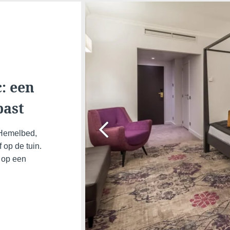
*
E-mail
Telefoo
: een
*
Bericht
past
 Hemelbed,
 op de tuin.
n op een
Wilt u 
Minimaal €10
aanbie
goedkoper in
Ja
, 
vergelijking met