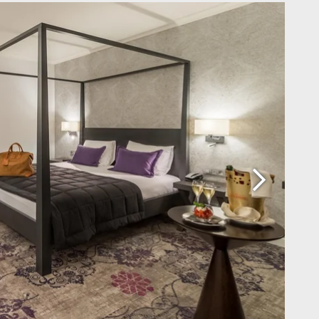
:
*
n
:
:
Waarom online boeken?
e-mails ontvangen met exclusieve promoties en
Exclusieve
Verrijk uw verblijf met
dingen?
aanbiedingen
exclusieve extra's en
ik wil graag e-mails ontvangen met exclusieve aanbiedingen
activiteiten