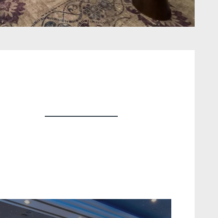
oties
 ik wil geen e-mails ontvangen met exclusieve
ingen en promoties
Steun onze
milieuprojecten
VALIDEER
*
Verplichte velden
Bruikbare infor