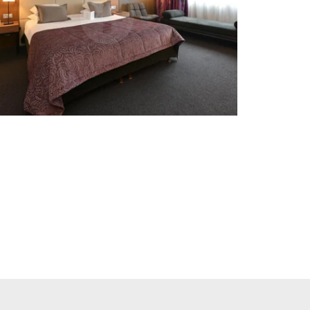
acteer ons
W BERICHT RECHTSTREEKS NAAR
n's Château du Lac 5*****
*
am
: