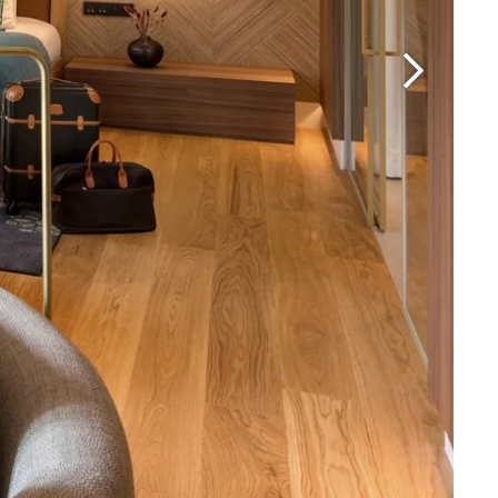
Martin's Brugge
Bruges, 3*
Martin's Manoir
Genval, 4*