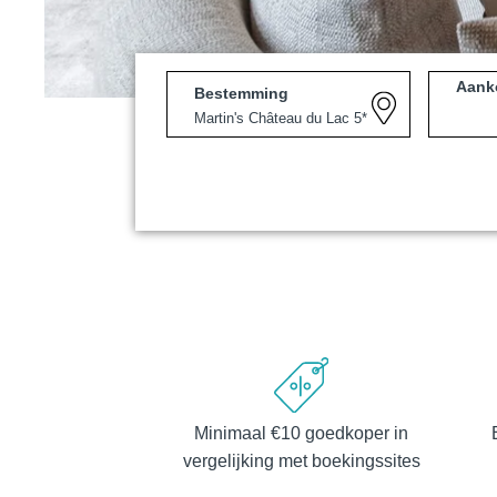
Aank
Bestemming
Martin's Louvain-la-Neuv
Louvain-la-Neuve, 3*
Minimaal €10 goedkoper in
Martin's Patershof
vergelijking met boekingssites
Malines, 4*