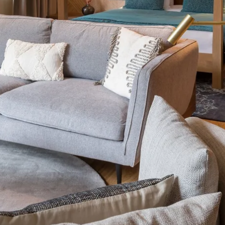
Martin's Relais
Bruges, 4*
Martin's Château du Lac
Genval, 5*