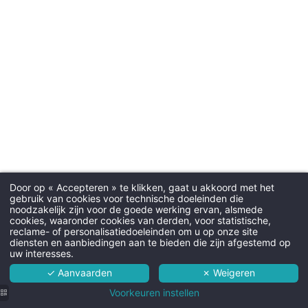
Check-in & C
Aankomsttij
Vertrektijd:
Door op « Accepteren » te klikken, gaat u akkoord met het
Parker
gebruik van cookies voor technische doeleinden die
noodzakelijk zijn voor de goede werking ervan, alsmede
Gratis buitenparking
Martin's Red 4****
cookies, waaronder cookies van derden, voor statistische,
reclame- of personalisatiedoeleinden om u op onze site
Hotel
diensten en aanbiedingen aan te bieden die zijn afgestemd op
uw interesses.
Kamers
✓ Aanvaarden
✗ Weigeren
Honde
Diensten
Voorkeuren instellen