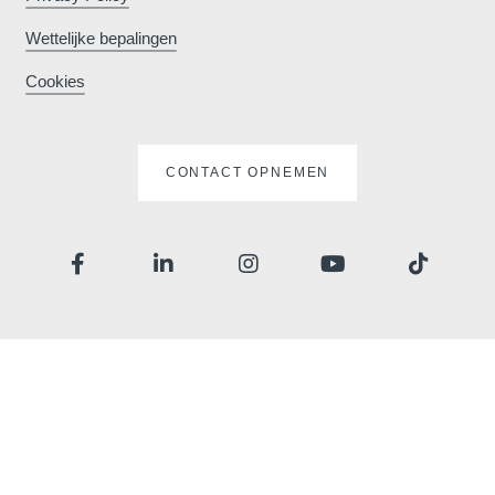
Wettelijke bepalingen
Contacteer ons
Cookies
Français
English
Nederlands
CONTACT OPNEMEN
Deutsch
GAAT UW BERICHT RECHTS
Martin's Red 4****
*
Naam
:
*
Voornaam
:
Teambuilding
*
E-mail
: