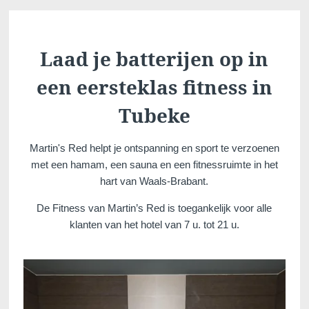
Martin's Château du
Martin's Manoir
Lac
Genval, 4*
Genval, 5*
Laad je batterijen op in
een eersteklas fitness in
Tubeke
Martin's Red helpt je ontspanning en sport te verzoenen
met een hamam, een sauna en een fitnessruimte in het
hart van Waals-Brabant.
Martin's Louvain-la-
Martin's All Suites
De Fitness van Martin’s Red is toegankelijk voor alle
Neuve
klanten van het hotel van 7 u. tot 21 u.
Louvain-la-Neuve, 4*
Louvain-la-Neuve, 3*