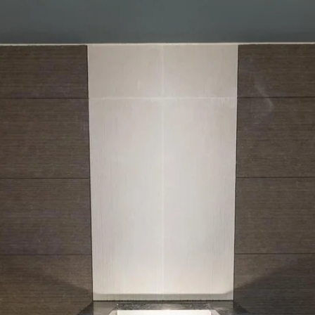
Wat zoek je ?
Kies uw hotel:
Martin's
Martin's Relais
Rentmeesterij
Bruges, 4*
Bilzen, 4*