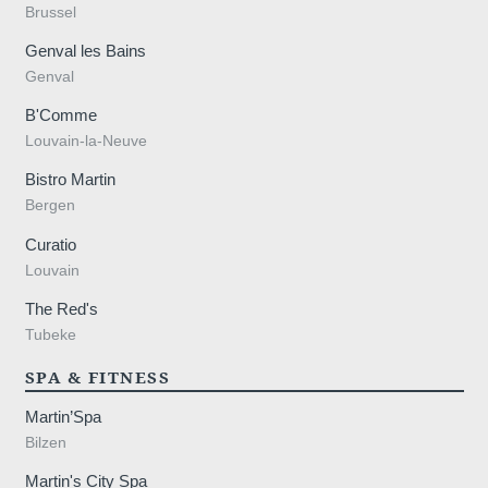
Brussel
Genval les Bains
Genval
B'Comme
Louvain-la-Neuve
Bistro Martin
Bergen
Curatio
Louvain
The Red's
Tubeke
Home
SPA & FITNESS
Kamers
Restaurant
Martin’Spa
Wellness
Bilzen
Omgeving
Galerij
Martin's City Spa