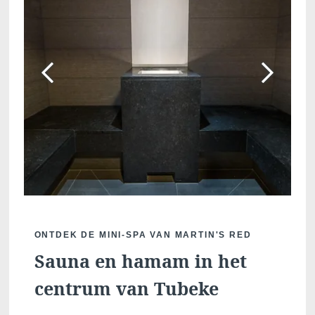
Martin's Klooster
Martin's Patershof
Louvain, 4*
Malines, 4*
ONTDEK DE MINI-SPA VAN MARTIN'S RED
Sauna en hamam in het
Martin's Dream Hotel
Martin's Red
centrum van Tubeke
Mons, 4*
Tubize, 4*