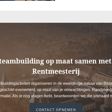
*
E-mail
Telefoo
*
Bericht
 teambuilding op maat samen met
Rentmeesterij
mbuildingactiviteit organiseren in de weelderige natuur van Bi
geschikt evenement, op maat van je verwachtingen. Raadpleeg
Wilt u 
Minimaal €10
rmatie. Als je nog vragen hebt, beantwoorden we die uiteraard me
aanbie
goedkoper in
Ja
, 
vergelijking met
CONTACT OPNEMEN