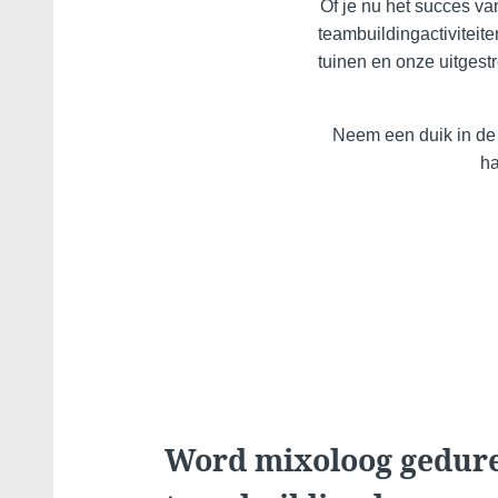
Of je nu het succes va
teambuildingactiviteit
tuinen en onze uitgest
Neem een duik in de 
ha
Word mixoloog gedur