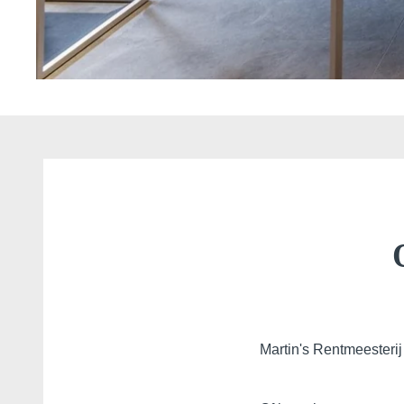
Martin's Louvain-la-Neuv
Louvain-la-Neuve, 3*
Martin's Rentmeesterij
Martin's Patershof
Malines, 4*