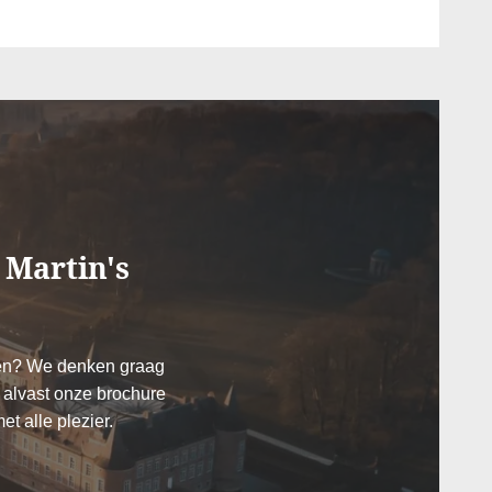
:
*
n
:
:
 Martin's
Waarom online boeken?
lzen? We denken graag
 alvast onze brochure
e-mails ontvangen met exclusieve promoties en
Exclusieve
Verrijk uw verblijf met
t alle plezier.
dingen?
aanbiedingen
exclusieve extra's en
ik wil graag e-mails ontvangen met exclusieve aanbiedingen
activiteiten