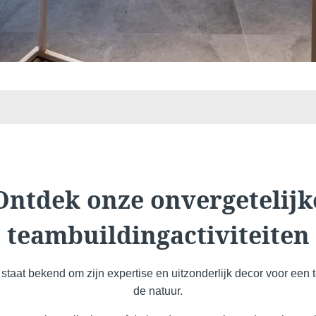
e
Martin's All Suites
Louvain-la-Neuve, 4*
Ontdek onze onvergetelijk
teambuildingactiviteiten
 staat bekend om zijn expertise en uitzonderlijk decor voor een
Martin's Dream Hotel
de natuur.
Mons, 4*