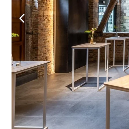
Martin's Rentmeesterij
Bilzen, 4*
Martin's Brussels EU
Bruxelles, 4*