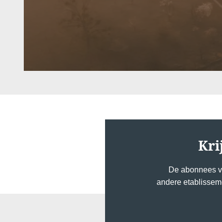
Kri
De abonnees va
andere etablisseme