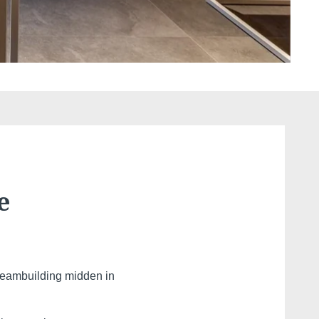
Martin's Klooster
Louvain, 4*
e
 teambuilding midden in
Martin's Red
Tubize, 4*