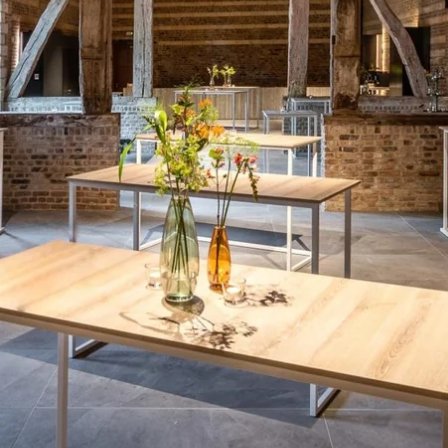
Martin's Relais
Bruges, 4*
Martin's Château du Lac
Genval, 5*