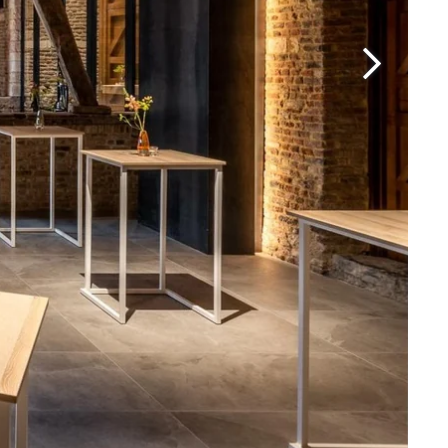
Martin's Brugge
Bruges, 3*
Martin's Manoir
Genval, 4*